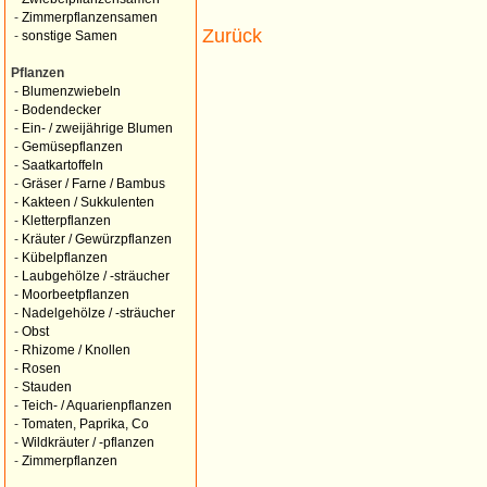
-
Zimmerpflanzensamen
Zurück
-
sonstige Samen
Pflanzen
-
Blumenzwiebeln
-
Bodendecker
-
Ein- / zweijährige Blumen
-
Gemüsepflanzen
-
Saatkartoffeln
-
Gräser / Farne / Bambus
-
Kakteen / Sukkulenten
-
Kletterpflanzen
-
Kräuter / Gewürzpflanzen
-
Kübelpflanzen
-
Laubgehölze / -sträucher
-
Moorbeetpflanzen
-
Nadelgehölze / -sträucher
-
Obst
-
Rhizome / Knollen
-
Rosen
-
Stauden
-
Teich- / Aquarienpflanzen
-
Tomaten, Paprika, Co
-
Wildkräuter / -pflanzen
-
Zimmerpflanzen