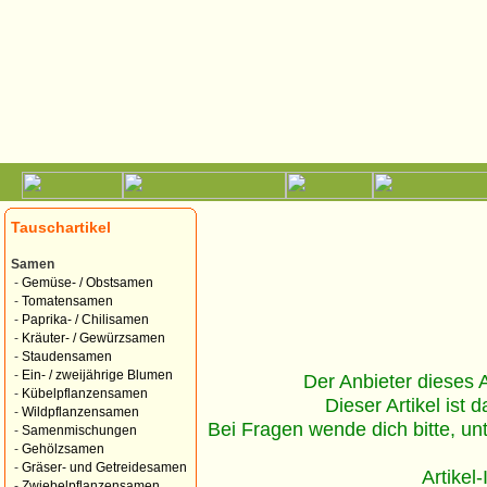
Tauschartikel
Samen
-
Gemüse- / Obstsamen
-
Tomatensamen
-
Paprika- / Chilisamen
-
Kräuter- / Gewürzsamen
-
Staudensamen
-
Ein- / zweijährige Blumen
Der Anbieter dieses Ar
-
Kübelpflanzensamen
Dieser Artikel ist d
-
Wildpflanzensamen
Bei Fragen wende dich bitte, un
-
Samenmischungen
-
Gehölzsamen
-
Gräser- und Getreidesamen
Artikel
-
Zwiebelpflanzensamen