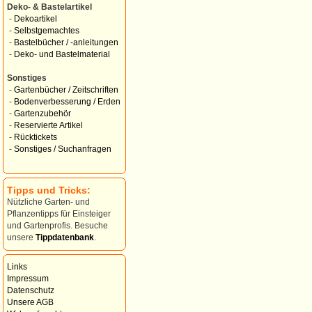
Deko- & Bastelartikel
-
Dekoartikel
-
Selbstgemachtes
-
Bastelbücher / -anleitungen
-
Deko- und Bastelmaterial
Sonstiges
-
Gartenbücher / Zeitschriften
-
Bodenverbesserung / Erden
-
Gartenzubehör
-
Reservierte Artikel
-
Rücktickets
-
Sonstiges / Suchanfragen
Tipps und Tricks:
Nützliche Garten- und
Pflanzentipps für Einsteiger
und Gartenprofis. Besuche
unsere
Tippdatenbank
.
Links
Impressum
Datenschutz
Unsere AGB