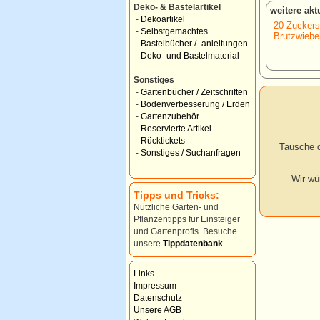
Deko- & Bastelartikel
weitere ak
-
Dekoartikel
20 Zuckers
-
Selbstgemachtes
Brutzwiebe
-
Bastelbücher / -anleitungen
-
Deko- und Bastelmaterial
Sonstiges
-
Gartenbücher / Zeitschriften
-
Bodenverbesserung / Erden
-
Gartenzubehör
-
Reservierte Artikel
-
Rücktickets
Tausche d
-
Sonstiges / Suchanfragen
Wir wü
Tipps und Tricks:
Nützliche Garten- und
Pflanzentipps für Einsteiger
und Gartenprofis. Besuche
unsere
Tippdatenbank
.
Links
Impressum
Datenschutz
Unsere AGB