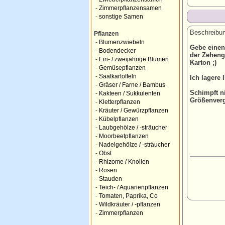
-
Zimmerpflanzensamen
-
sonstige Samen
Beschreibun
Pflanzen
-
Blumenzwiebeln
Gebe einen
-
Bodendecker
der Zehengr
-
Ein- / zweijährige Blumen
Karton ;)
-
Gemüsepflanzen
-
Saatkartoffeln
Ich lagere 
-
Gräser / Farne / Bambus
Schimpft ni
-
Kakteen / Sukkulenten
Größenvergl
-
Kletterpflanzen
-
Kräuter / Gewürzpflanzen
-
Kübelpflanzen
-
Laubgehölze / -sträucher
-
Moorbeetpflanzen
-
Nadelgehölze / -sträucher
-
Obst
-
Rhizome / Knollen
-
Rosen
-
Stauden
-
Teich- / Aquarienpflanzen
-
Tomaten, Paprika, Co
-
Wildkräuter / -pflanzen
-
Zimmerpflanzen