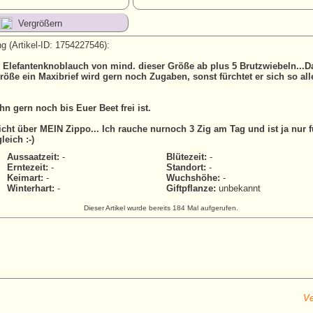
Vergrößern
g (Artikel-ID: 1754227546):
 Elefantenknoblauch von mind. dieser Größe ab plus 5 Brutzwiebeln...
öße ein Maxibrief wird gern noch Zugaben, sonst fürchtet er sich so all
Ihn gern noch bis Euer Beet frei ist.
cht über MEIN Zippo... Ich rauche nurnoch 3 Zig am Tag und ist ja nur 
eich :-)
Aussaatzeit:
-
Blütezeit:
-
Erntezeit:
-
Standort:
-
Keimart:
-
Wuchshöhe:
-
Winterhart:
-
Giftpflanze:
unbekannt
Dieser Artikel wurde bereits 184 Mal aufgerufen.
Ve