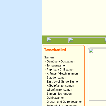
Tauschartikel
Samen
-
Gemüse- / Obstsamen
-
Tomatensamen
-
Paprika- / Chilisamen
-
Kräuter- / Gewürzsamen
-
Staudensamen
-
Ein- / zweijährige Blumen
-
Kübelpflanzensamen
-
Wildpflanzensamen
-
Samenmischungen
-
Gehölzsamen
-
Gräser- und Getreidesamen
-
Zwiebelpflanzensamen