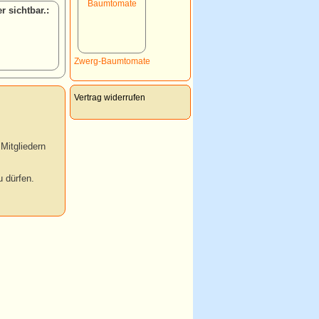
:
Zwerg-Baumtomate
Vertrag widerrufen
Mitgliedern
 dürfen.