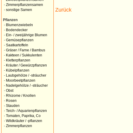
-
Zimmerpflanzensamen
Zurück
-
sonstige Samen
Pflanzen
-
Blumenzwiebeln
-
Bodendecker
-
Ein- / zweijährige Blumen
-
Gemüsepflanzen
-
Saatkartoffeln
-
Gräser / Farne / Bambus
-
Kakteen / Sukkulenten
-
Kletterpflanzen
-
Kräuter / Gewürzpflanzen
-
Kübelpflanzen
-
Laubgehölze / -sträucher
-
Moorbeetpflanzen
-
Nadelgehölze / -sträucher
-
Obst
-
Rhizome / Knollen
-
Rosen
-
Stauden
-
Teich- / Aquarienpflanzen
-
Tomaten, Paprika, Co
-
Wildkräuter / -pflanzen
-
Zimmerpflanzen