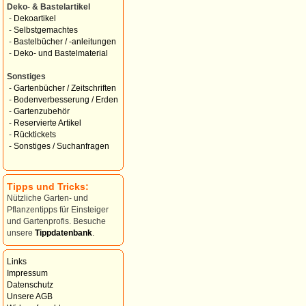
Deko- & Bastelartikel
-
Dekoartikel
-
Selbstgemachtes
-
Bastelbücher / -anleitungen
-
Deko- und Bastelmaterial
Sonstiges
-
Gartenbücher / Zeitschriften
-
Bodenverbesserung / Erden
-
Gartenzubehör
-
Reservierte Artikel
-
Rücktickets
-
Sonstiges / Suchanfragen
Tipps und Tricks:
Nützliche Garten- und
Pflanzentipps für Einsteiger
und Gartenprofis. Besuche
unsere
Tippdatenbank
.
Links
Impressum
Datenschutz
Unsere AGB