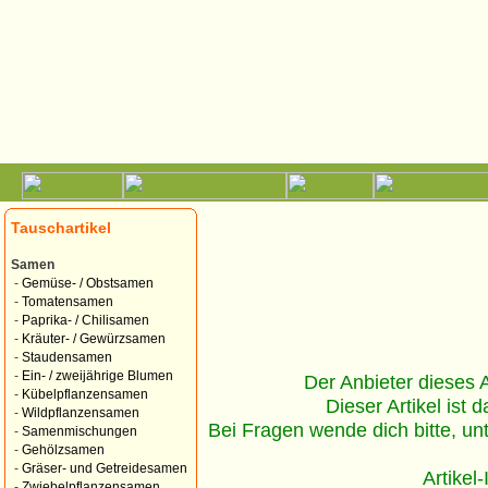
Tauschartikel
Samen
-
Gemüse- / Obstsamen
-
Tomatensamen
-
Paprika- / Chilisamen
-
Kräuter- / Gewürzsamen
-
Staudensamen
-
Ein- / zweijährige Blumen
Der Anbieter dieses Ar
-
Kübelpflanzensamen
Dieser Artikel ist d
-
Wildpflanzensamen
Bei Fragen wende dich bitte, un
-
Samenmischungen
-
Gehölzsamen
-
Gräser- und Getreidesamen
Artikel
-
Zwiebelpflanzensamen