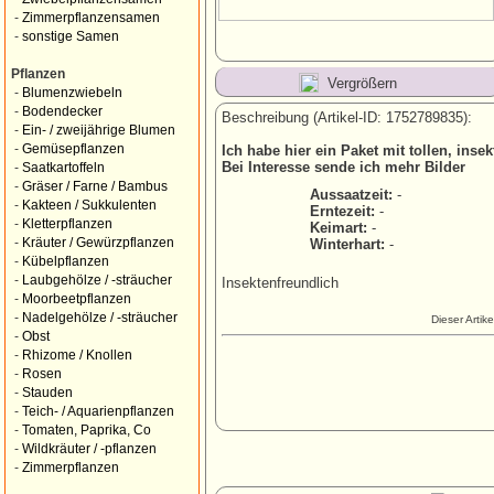
-
Zimmerpflanzensamen
-
sonstige Samen
Pflanzen
Vergrößern
-
Blumenzwiebeln
-
Bodendecker
Beschreibung (Artikel-ID: 1752789835):
-
Ein- / zweijährige Blumen
-
Gemüsepflanzen
Ich habe hier ein Paket mit tollen, ins
Bei Interesse sende ich mehr Bilder
-
Saatkartoffeln
-
Gräser / Farne / Bambus
Aussaatzeit:
-
-
Kakteen / Sukkulenten
Erntezeit:
-
-
Kletterpflanzen
Keimart:
-
-
Kräuter / Gewürzpflanzen
Winterhart:
-
-
Kübelpflanzen
-
Laubgehölze / -sträucher
Insektenfreundlich
-
Moorbeetpflanzen
-
Nadelgehölze / -sträucher
Dieser Artik
-
Obst
-
Rhizome / Knollen
-
Rosen
-
Stauden
-
Teich- / Aquarienpflanzen
-
Tomaten, Paprika, Co
-
Wildkräuter / -pflanzen
-
Zimmerpflanzen