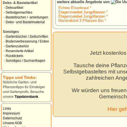
weitere aktuelle Angebote von
Deko- & Bastelartikel
Echtes Eisenkraut *
-
Dekoartikel
Etagenzwiebel Jungpflanzen *
-
Selbstgemachtes
Etagenzwiebel Jungpflanzen *
-
Bastelbücher / -anleitungen
Mariendistel 3 Pflanzen Bio *
-
Deko- und Bastelmaterial
Sonstiges
-
Gartenbücher / Zeitschriften
-
Bodenverbesserung / Erden
-
Gartenzubehör
-
Reservierte Artikel
Jetzt kostenlo
-
Rücktickets
-
Sonstiges / Suchanfragen
Tausche deine Pflanz
Selbstgebasteltes mit unse
zahlreichen Ang
Tipps und Tricks:
Nützliche Garten- und
Pflanzentipps für Einsteiger
Wir würden uns freuen,
und Gartenprofis. Besuche
Gemeinscha
unsere
Tippdatenbank
.
Hier ge
Links
Impressum
Datenschutz
Unsere AGB