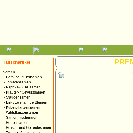
PRE
Tauschartikel
Samen
-
Gemüse- / Obstsamen
-
Tomatensamen
-
Paprika- / Chilisamen
-
Kräuter- / Gewürzsamen
-
Staudensamen
-
Ein- / zweijährige Blumen
-
Kübelpflanzensamen
-
Wildpflanzensamen
-
Samenmischungen
-
Gehölzsamen
-
Gräser- und Getreidesamen
-
Zwiebelpflanzensamen