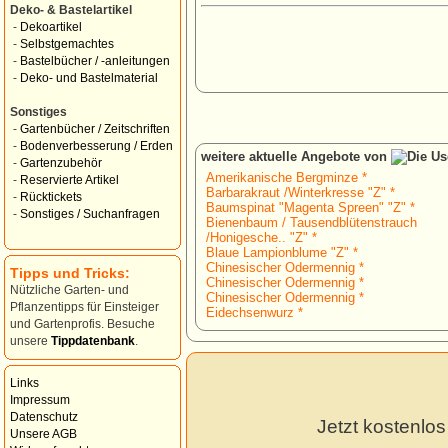
Deko- & Bastelartikel
-
Dekoartikel
-
Selbstgemachtes
-
Bastelbücher / -anleitungen
-
Deko- und Bastelmaterial
Sonstiges
-
Gartenbücher / Zeitschriften
-
Bodenverbesserung / Erden
weitere aktuelle Angebote von
-
Gartenzubehör
Amerikanische Bergminze *
-
Reservierte Artikel
Barbarakraut /Winterkresse "Z" *
-
Rücktickets
Baumspinat "Magenta Spreen" "Z" *
-
Sonstiges / Suchanfragen
Bienenbaum / Tausendblütenstrauch
/Honigesche.. "Z" *
Blaue Lampionblume "Z" *
Chinesischer Odermennig *
Tipps und Tricks:
Chinesischer Odermennig *
Nützliche Garten- und
Chinesischer Odermennig *
Pflanzentipps für Einsteiger
Eidechsenwurz *
und Gartenprofis. Besuche
unsere
Tippdatenbank
.
Links
Impressum
Datenschutz
Jetzt kostenlo
Unsere AGB