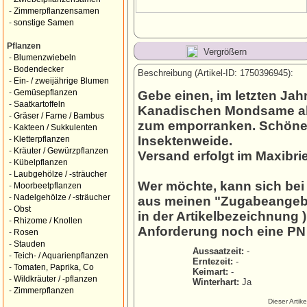
-
Zimmerpflanzensamen
-
sonstige Samen
Pflanzen
Vergrößern
-
Blumenzwiebeln
-
Bodendecker
Beschreibung (Artikel-ID: 1750396945):
-
Ein- / zweijährige Blumen
-
Gemüsepflanzen
Gebe einen, im letzten Ja
-
Saatkartoffeln
Kanadischen Mondsame ab. 
-
Gräser / Farne / Bambus
zum emporranken. Schöne H
-
Kakteen / Sukkulenten
Insektenweide.
-
Kletterpflanzen
-
Kräuter / Gewürzpflanzen
Versand erfolgt im Maxibri
-
Kübelpflanzen
-
Laubgehölze / -sträucher
Wer möchte, kann sich bei
-
Moorbeetpflanzen
-
Nadelgehölze / -sträucher
aus meinen "Zugabeangebo
-
Obst
in der Artikelbezeichnung
-
Rhizome / Knollen
Anforderung noch eine PN
-
Rosen
-
Stauden
Aussaatzeit:
-
-
Teich- / Aquarienpflanzen
Erntezeit:
-
-
Tomaten, Paprika, Co
Keimart:
-
-
Wildkräuter / -pflanzen
Winterhart:
Ja
-
Zimmerpflanzen
Dieser Artik