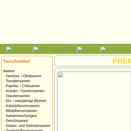
PRE
Tauschartikel
Samen
-
Gemüse- / Obstsamen
-
Tomatensamen
-
Paprika- / Chilisamen
-
Kräuter- / Gewürzsamen
-
Staudensamen
-
Ein- / zweijährige Blumen
-
Kübelpflanzensamen
-
Wildpflanzensamen
-
Samenmischungen
-
Gehölzsamen
-
Gräser- und Getreidesamen
-
Zwiebelpflanzensamen