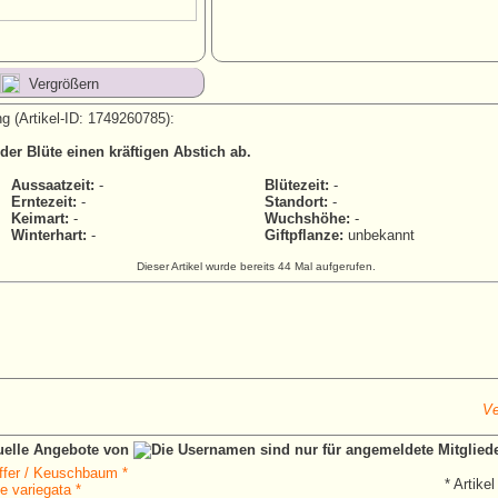
Vergrößern
g (Artikel-ID: 1749260785):
er Blüte einen kräftigen Abstich ab.
Aussaatzeit:
-
Blütezeit:
-
Erntezeit:
-
Standort:
-
Keimart:
-
Wuchshöhe:
-
Winterhart:
-
Giftpflanze:
unbekannt
Dieser Artikel wurde bereits 44 Mal aufgerufen.
Ve
tuelle Angebote von
fer / Keuschbaum *
* Artikel
 variegata *