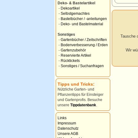
Deko- & Bastelartikel
-
Dekoartikel
-
Selbstgemachtes
-
Bastelbücher / -anleitungen
-
Deko- und Bastelmaterial
Sonstiges
Tausche d
-
Gartenbücher / Zeitschriften
-
Bodenverbesserung / Erden
Wir wü
-
Gartenzubehör
-
Reservierte Artikel
-
Rücktickets
-
Sonstiges / Suchanfragen
Tipps und Tricks:
Nützliche Garten- und
Pflanzentipps für Einsteiger
und Gartenprofis. Besuche
unsere
Tippdatenbank
.
Links
Impressum
Datenschutz
Unsere AGB