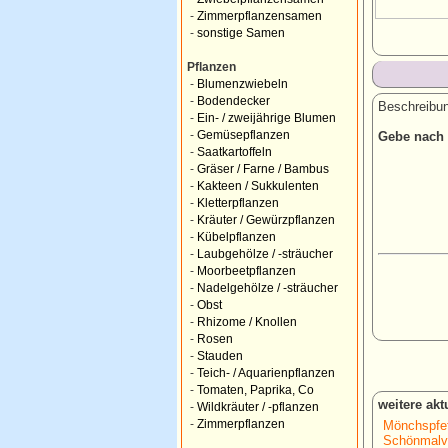
-
Zimmerpflanzensamen
-
sonstige Samen
Pflanzen
-
Blumenzwiebeln
-
Bodendecker
Beschreibun
-
Ein- / zweijährige Blumen
-
Gemüsepflanzen
Gebe nach d
-
Saatkartoffeln
-
Gräser / Farne / Bambus
-
Kakteen / Sukkulenten
-
Kletterpflanzen
-
Kräuter / Gewürzpflanzen
-
Kübelpflanzen
-
Laubgehölze / -sträucher
-
Moorbeetpflanzen
-
Nadelgehölze / -sträucher
-
Obst
-
Rhizome / Knollen
-
Rosen
-
Stauden
-
Teich- / Aquarienpflanzen
-
Tomaten, Paprika, Co
weitere ak
-
Wildkräuter / -pflanzen
-
Zimmerpflanzen
Mönchspfef
Schönmalve