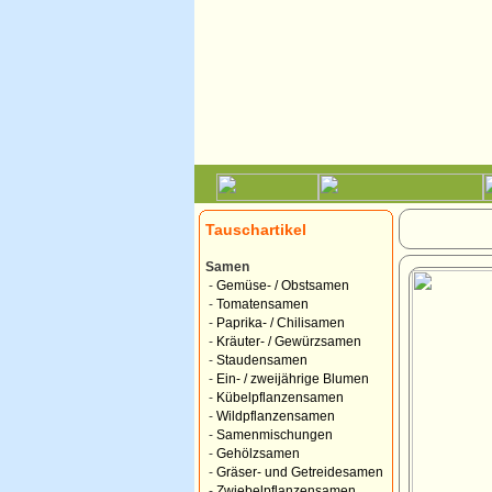
Tauschartikel
Samen
-
Gemüse- / Obstsamen
-
Tomatensamen
-
Paprika- / Chilisamen
-
Kräuter- / Gewürzsamen
-
Staudensamen
-
Ein- / zweijährige Blumen
-
Kübelpflanzensamen
-
Wildpflanzensamen
-
Samenmischungen
-
Gehölzsamen
-
Gräser- und Getreidesamen
-
Zwiebelpflanzensamen