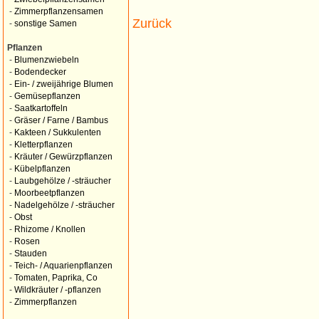
-
Zimmerpflanzensamen
Zurück
-
sonstige Samen
Pflanzen
-
Blumenzwiebeln
-
Bodendecker
-
Ein- / zweijährige Blumen
-
Gemüsepflanzen
-
Saatkartoffeln
-
Gräser / Farne / Bambus
-
Kakteen / Sukkulenten
-
Kletterpflanzen
-
Kräuter / Gewürzpflanzen
-
Kübelpflanzen
-
Laubgehölze / -sträucher
-
Moorbeetpflanzen
-
Nadelgehölze / -sträucher
-
Obst
-
Rhizome / Knollen
-
Rosen
-
Stauden
-
Teich- / Aquarienpflanzen
-
Tomaten, Paprika, Co
-
Wildkräuter / -pflanzen
-
Zimmerpflanzen