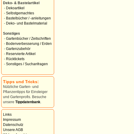
Deko- & Bastelartikel
-
Dekoartikel
-
Selbstgemachtes
-
Bastelbücher / -anleitungen
-
Deko- und Bastelmaterial
Sonstiges
-
Gartenbücher / Zeitschriften
-
Bodenverbesserung / Erden
-
Gartenzubehör
-
Reservierte Artikel
-
Rücktickets
-
Sonstiges / Suchanfragen
Tipps und Tricks:
Nützliche Garten- und
Pflanzentipps für Einsteiger
und Gartenprofis. Besuche
unsere
Tippdatenbank
.
Links
Impressum
Datenschutz
Unsere AGB