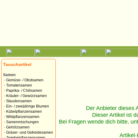
Tauschartikel
Samen
-
Gemüse- / Obstsamen
-
Tomatensamen
-
Paprika- / Chilisamen
-
Kräuter- / Gewürzsamen
-
Staudensamen
-
Ein- / zweijährige Blumen
Der Anbieter dieses Ar
-
Kübelpflanzensamen
Dieser Artikel ist d
-
Wildpflanzensamen
Bei Fragen wende dich bitte, un
-
Samenmischungen
-
Gehölzsamen
-
Gräser- und Getreidesamen
Artikel
-
Zwiebelpflanzensamen