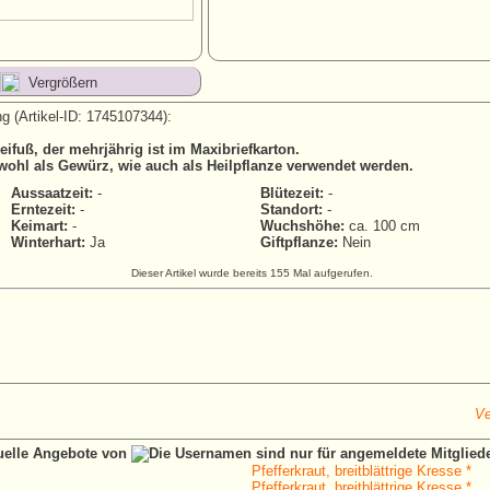
Vergrößern
g (Artikel-ID: 1745107344):
ifuß, der mehrjährig ist im Maxibriefkarton.
wohl als Gewürz, wie auch als Heilpflanze verwendet werden.
Aussaatzeit:
-
Blütezeit:
-
Erntezeit:
-
Standort:
-
Keimart:
-
Wuchshöhe:
ca. 100 cm
Winterhart:
Ja
Giftpflanze:
Nein
Dieser Artikel wurde bereits 155 Mal aufgerufen.
Ve
tuelle Angebote von
Pfefferkraut, breitblättrige Kresse *
Pfefferkraut, breitblättrige Kresse *