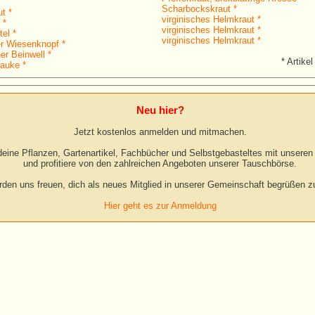
Scharbockskraut *
t *
virginisches Helmkraut *
 *
virginisches Helmkraut *
el *
virginisches Helmkraut *
r Wiesenknopf *
er Beinwell *
* Artikel
auke *
Neu hier?
Jetzt kostenlos anmelden und mitmachen.
eine Pflanzen, Gartenartikel, Fachbücher und Selbstgebasteltes mit unseren 
und profitiere von den zahlreichen Angeboten unserer Tauschbörse.
rden uns freuen, dich als neues Mitglied in unserer Gemeinschaft begrüßen zu
Hier geht es zur Anmeldung