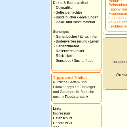
Beifuß *
Deko- & Bastelartikel
Bohnenkrau
-
Dekoartikel
Fagopyrum
-
Selbstgemachtes
Frauenmant
-
Bastelbücher / -anleitungen
Japanische
kaukasisch
-
Deko- und Bastelmaterial
Knoblauchr
Sonstiges
-
Gartenbücher / Zeitschriften
-
Bodenverbesserung / Erden
-
Gartenzubehör
-
Reservierte Artikel
-
Rücktickets
-
Sonstiges / Suchanfragen
Tausche d
Wir wü
Tipps und Tricks:
Nützliche Garten- und
Pflanzentipps für Einsteiger
und Gartenprofis. Besuche
unsere
Tippdatenbank
.
Links
Impressum
Datenschutz
Unsere AGB