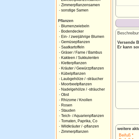
-
Zimmerpflanzensamen
-
sonstige Samen
Pflanzen
-
Blumenzwiebeln
-
Bodendecker
Beschreibun
-
Ein- / zweijährige Blumen
-
Gemüsepflanzen
Versende Be
Er kann so
-
Saatkartoffeln
-
Gräser / Farne / Bambus
-
Kakteen / Sukkulenten
-
Kletterpflanzen
-
Kräuter / Gewürzpflanzen
-
Kübelpflanzen
-
Laubgehölze / -sträucher
-
Moorbeetpflanzen
-
Nadelgehölze / -sträucher
-
Obst
-
Rhizome / Knollen
-
Rosen
-
Stauden
-
Teich- / Aquarienpflanzen
-
Tomaten, Paprika, Co
-
Wildkräuter / -pflanzen
weitere ak
-
Zimmerpflanzen
Beifuß *