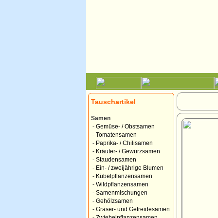
Tauschartikel
Samen
-
Gemüse- / Obstsamen
-
Tomatensamen
-
Paprika- / Chilisamen
-
Kräuter- / Gewürzsamen
-
Staudensamen
-
Ein- / zweijährige Blumen
-
Kübelpflanzensamen
-
Wildpflanzensamen
-
Samenmischungen
-
Gehölzsamen
-
Gräser- und Getreidesamen
-
Zwiebelpflanzensamen