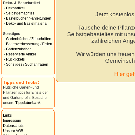
Deko- & Bastelartikel
-
Dekoartikel
Jetzt kostenlo
-
Selbstgemachtes
-
Bastelbücher / -anleitungen
-
Deko- und Bastelmaterial
Tausche deine Pflanz
Selbstgebasteltes mit unse
Sonstiges
-
Gartenbücher / Zeitschriften
zahlreichen Ang
-
Bodenverbesserung / Erden
-
Gartenzubehör
Wir würden uns freuen,
-
Reservierte Artikel
-
Rücktickets
Gemeinscha
-
Sonstiges / Suchanfragen
Hier ge
Tipps und Tricks:
Nützliche Garten- und
Pflanzentipps für Einsteiger
und Gartenprofis. Besuche
unsere
Tippdatenbank
.
Links
Impressum
Datenschutz
Unsere AGB