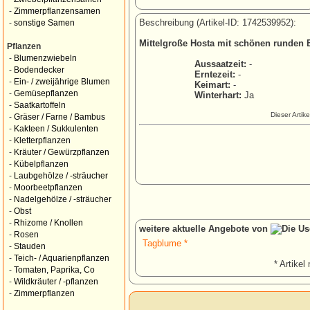
-
Zimmerpflanzensamen
Beschreibung (Artikel-ID: 1742539952):
-
sonstige Samen
Mittelgroße Hosta mit schönen runden Bl
Pflanzen
-
Blumenzwiebeln
Aussaatzeit:
-
-
Bodendecker
Erntezeit:
-
-
Ein- / zweijährige Blumen
Keimart:
-
-
Gemüsepflanzen
Winterhart:
Ja
-
Saatkartoffeln
Dieser Artik
-
Gräser / Farne / Bambus
-
Kakteen / Sukkulenten
-
Kletterpflanzen
-
Kräuter / Gewürzpflanzen
-
Kübelpflanzen
-
Laubgehölze / -sträucher
-
Moorbeetpflanzen
-
Nadelgehölze / -sträucher
-
Obst
-
Rhizome / Knollen
weitere aktuelle Angebote von
-
Rosen
Tagblume *
-
Stauden
-
Teich- / Aquarienpflanzen
* Artikel 
-
Tomaten, Paprika, Co
-
Wildkräuter / -pflanzen
-
Zimmerpflanzen