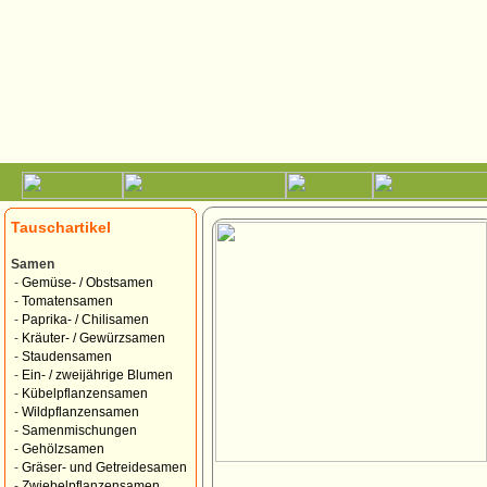
Tauschartikel
Samen
-
Gemüse- / Obstsamen
-
Tomatensamen
-
Paprika- / Chilisamen
-
Kräuter- / Gewürzsamen
-
Staudensamen
-
Ein- / zweijährige Blumen
-
Kübelpflanzensamen
-
Wildpflanzensamen
-
Samenmischungen
-
Gehölzsamen
-
Gräser- und Getreidesamen
-
Zwiebelpflanzensamen