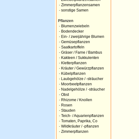
-
Zimmerpflanzensamen
-
sonstige Samen
Pflanzen
-
Blumenzwiebeln
-
Bodendecker
-
Ein- / zweijährige Blumen
-
Gemüsepflanzen
-
Saatkartoffeln
-
Gräser / Farne / Bambus
-
Kakteen / Sukkulenten
-
Kletterpflanzen
-
Kräuter / Gewürzpflanzen
-
Kübelpflanzen
-
Laubgehölze / -sträucher
-
Moorbeetpflanzen
-
Nadelgehölze / -sträucher
-
Obst
-
Rhizome / Knollen
-
Rosen
-
Stauden
-
Teich- / Aquarienpflanzen
-
Tomaten, Paprika, Co
-
Wildkräuter / -pflanzen
-
Zimmerpflanzen