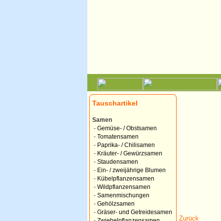
Tauschartikel
Samen
-
Gemüse- / Obstsamen
-
Tomatensamen
-
Paprika- / Chilisamen
-
Kräuter- / Gewürzsamen
-
Staudensamen
-
Ein- / zweijährige Blumen
-
Kübelpflanzensamen
-
Wildpflanzensamen
-
Samenmischungen
-
Gehölzsamen
-
Gräser- und Getreidesamen
Zurück
-
Zwiebelpflanzensamen