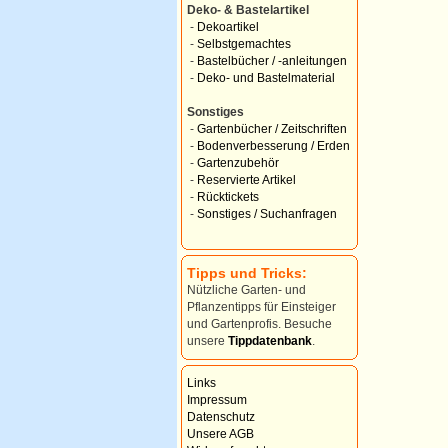
Deko- & Bastelartikel
-
Dekoartikel
-
Selbstgemachtes
-
Bastelbücher / -anleitungen
-
Deko- und Bastelmaterial
Sonstiges
-
Gartenbücher / Zeitschriften
-
Bodenverbesserung / Erden
-
Gartenzubehör
-
Reservierte Artikel
-
Rücktickets
-
Sonstiges / Suchanfragen
Tipps und Tricks:
Nützliche Garten- und
Pflanzentipps für Einsteiger
und Gartenprofis. Besuche
unsere
Tippdatenbank
.
Links
Impressum
Datenschutz
Unsere AGB