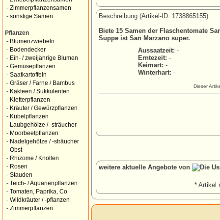
-
Zimmerpflanzensamen
Beschreibung (Artikel-ID: 1738865155):
-
sonstige Samen
Biete 15 Samen der Flaschentomate Sa
Pflanzen
Suppe ist San Marzano super.
-
Blumenzwiebeln
-
Bodendecker
Aussaatzeit:
-
Erntezeit:
-
-
Ein- / zweijährige Blumen
Keimart:
-
-
Gemüsepflanzen
Winterhart:
-
-
Saatkartoffeln
-
Gräser / Farne / Bambus
Dieser Arti
-
Kakteen / Sukkulenten
-
Kletterpflanzen
-
Kräuter / Gewürzpflanzen
-
Kübelpflanzen
-
Laubgehölze / -sträucher
-
Moorbeetpflanzen
-
Nadelgehölze / -sträucher
-
Obst
-
Rhizome / Knollen
-
Rosen
weitere aktuelle Angebote von
-
Stauden
-
Teich- / Aquarienpflanzen
* Artikel 
-
Tomaten, Paprika, Co
-
Wildkräuter / -pflanzen
-
Zimmerpflanzen