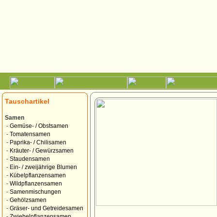
Tauschartikel
Samen
-
Gemüse- / Obstsamen
-
Tomatensamen
-
Paprika- / Chilisamen
-
Kräuter- / Gewürzsamen
-
Staudensamen
-
Ein- / zweijährige Blumen
-
Kübelpflanzensamen
-
Wildpflanzensamen
-
Samenmischungen
-
Gehölzsamen
-
Gräser- und Getreidesamen
-
Zwiebelpflanzensamen