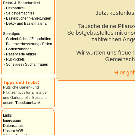
Deko- & Bastelartikel
-
Dekoartikel
Jetzt kostenlo
-
Selbstgemachtes
-
Bastelbücher / -anleitungen
-
Deko- und Bastelmaterial
Tausche deine Pflanz
Selbstgebasteltes mit unse
Sonstiges
zahlreichen Ang
-
Gartenbücher / Zeitschriften
-
Bodenverbesserung / Erden
-
Gartenzubehör
Wir würden uns freuen,
-
Reservierte Artikel
Gemeinscha
-
Rücktickets
-
Sonstiges / Suchanfragen
Hier ge
Tipps und Tricks:
Nützliche Garten- und
Pflanzentipps für Einsteiger
und Gartenprofis. Besuche
unsere
Tippdatenbank
.
Links
Impressum
Datenschutz
Unsere AGB