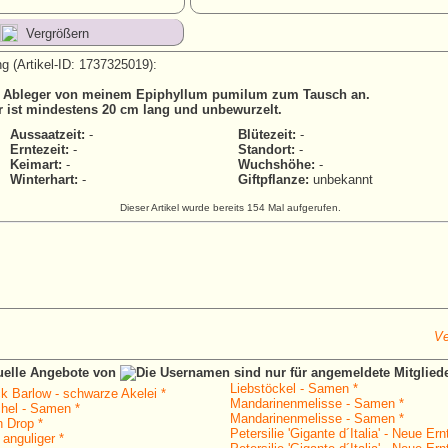
Vergrößern
g (Artikel-ID: 1737325019):
n Ableger von meinem Epiphyllum pumilum zum Tausch an.
r ist mindestens 20 cm lang und unbewurzelt.
Aussaatzeit:
-
Blütezeit:
-
Erntezeit:
-
Standort:
-
Keimart:
-
Wuchshöhe:
-
Winterhart:
-
Giftpflanze:
unbekannt
Dieser Artikel wurde bereits 154 Mal aufgerufen.
Ve
tuelle Angebote von
Liebstöckel - Samen *
ck Barlow - schwarze Akelei *
Mandarinenmelisse - Samen *
hel - Samen *
Mandarinenmelisse - Samen *
n Drop *
Petersilie 'Gigante d´Italia' - Neue Ern
anguliger *