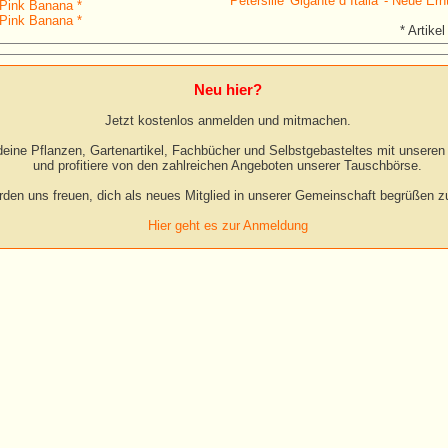
Petersilie 'Gigante d´Italia' - Neue Ern
 Pink Banana *
 Pink Banana *
* Artikel
Neu hier?
Jetzt kostenlos anmelden und mitmachen.
eine Pflanzen, Gartenartikel, Fachbücher und Selbstgebasteltes mit unseren 
und profitiere von den zahlreichen Angeboten unserer Tauschbörse.
rden uns freuen, dich als neues Mitglied in unserer Gemeinschaft begrüßen zu
Hier geht es zur Anmeldung