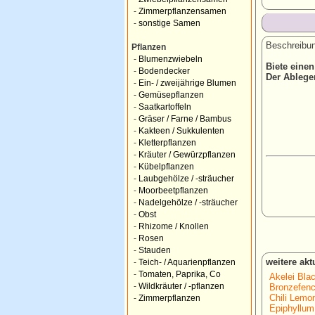
-
Zimmerpflanzensamen
-
sonstige Samen
Beschreibun
Pflanzen
-
Blumenzwiebeln
Biete eine
-
Bodendecker
Der Ablege
-
Ein- / zweijährige Blumen
-
Gemüsepflanzen
-
Saatkartoffeln
-
Gräser / Farne / Bambus
-
Kakteen / Sukkulenten
-
Kletterpflanzen
-
Kräuter / Gewürzpflanzen
-
Kübelpflanzen
-
Laubgehölze / -sträucher
-
Moorbeetpflanzen
-
Nadelgehölze / -sträucher
-
Obst
-
Rhizome / Knollen
-
Rosen
-
Stauden
weitere ak
-
Teich- / Aquarienpflanzen
-
Tomaten, Paprika, Co
Akelei Bla
-
Wildkräuter / -pflanzen
Bronzefenc
Chili Lemo
-
Zimmerpflanzen
Epiphyllum 