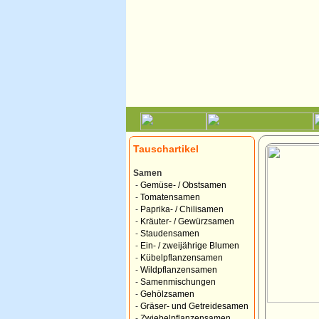
Tauschartikel
Samen
-
Gemüse- / Obstsamen
-
Tomatensamen
-
Paprika- / Chilisamen
-
Kräuter- / Gewürzsamen
-
Staudensamen
-
Ein- / zweijährige Blumen
-
Kübelpflanzensamen
-
Wildpflanzensamen
-
Samenmischungen
-
Gehölzsamen
-
Gräser- und Getreidesamen
-
Zwiebelpflanzensamen