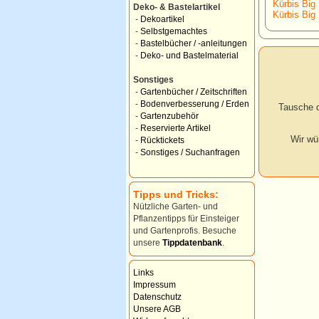
Kürbis Big
Deko- & Bastelartikel
Kürbis Big
-
Dekoartikel
-
Selbstgemachtes
-
Bastelbücher / -anleitungen
-
Deko- und Bastelmaterial
Sonstiges
-
Gartenbücher / Zeitschriften
-
Bodenverbesserung / Erden
Tausche d
-
Gartenzubehör
-
Reservierte Artikel
Wir wü
-
Rücktickets
-
Sonstiges / Suchanfragen
Tipps und Tricks:
Nützliche Garten- und
Pflanzentipps für Einsteiger
und Gartenprofis. Besuche
unsere
Tippdatenbank
.
Links
Impressum
Datenschutz
Unsere AGB