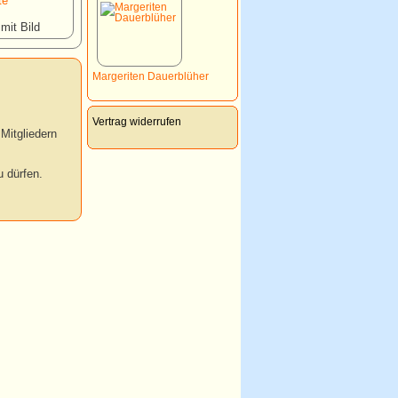
te *
 mit Bild
Margeriten Dauerblüher
Vertrag widerrufen
Mitgliedern
 dürfen.