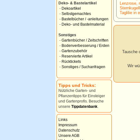
Lenzrose, r
Deko- & Bastelartikel
Sternkugel
-
Dekoartikel
Taglilie in 
-
Selbstgemachtes
-
Bastelbücher / -anleitungen
-
Deko- und Bastelmaterial
Sonstiges
-
Gartenbücher / Zeitschriften
-
Bodenverbesserung / Erden
-
Gartenzubehör
Tausche d
-
Reservierte Artikel
-
Rücktickets
Wir wü
-
Sonstiges / Suchanfragen
Tipps und Tricks:
Nützliche Garten- und
Pflanzentipps für Einsteiger
und Gartenprofis. Besuche
unsere
Tippdatenbank
.
Links
Impressum
Datenschutz
Unsere AGB