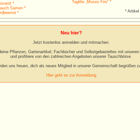
Taglilie „Moses Fire“ *
osarot *
lauch Samen *
* Artikel
erdbeerrot *
Neu hier?
Jetzt kostenlos anmelden und mitmachen.
eine Pflanzen, Gartenartikel, Fachbücher und Selbstgebasteltes mit unseren 
und profitiere von den zahlreichen Angeboten unserer Tauschbörse.
rden uns freuen, dich als neues Mitglied in unserer Gemeinschaft begrüßen zu
Hier geht es zur Anmeldung