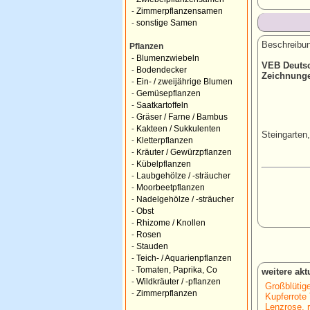
-
Zimmerpflanzensamen
-
sonstige Samen
Beschreibun
Pflanzen
-
Blumenzwiebeln
VEB Deutsc
-
Bodendecker
Zeichnungen
-
Ein- / zweijährige Blumen
-
Gemüsepflanzen
-
Saatkartoffeln
-
Gräser / Farne / Bambus
-
Kakteen / Sukkulenten
Steingarten
-
Kletterpflanzen
-
Kräuter / Gewürzpflanzen
-
Kübelpflanzen
-
Laubgehölze / -sträucher
-
Moorbeetpflanzen
-
Nadelgehölze / -sträucher
-
Obst
-
Rhizome / Knollen
-
Rosen
-
Stauden
-
Teich- / Aquarienpflanzen
-
Tomaten, Paprika, Co
weitere ak
-
Wildkräuter / -pflanzen
Großblütige
-
Zimmerpflanzen
Kupferrote T
Lenzrose, r