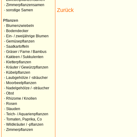
-
Zimmerpflanzensamen
Zurück
-
sonstige Samen
Pflanzen
-
Blumenzwiebeln
-
Bodendecker
-
Ein- / zweijährige Blumen
-
Gemüsepflanzen
-
Saatkartoffeln
-
Gräser / Farne / Bambus
-
Kakteen / Sukkulenten
-
Kletterpflanzen
-
Kräuter / Gewürzpflanzen
-
Kübelpflanzen
-
Laubgehölze / -sträucher
-
Moorbeetpflanzen
-
Nadelgehölze / -sträucher
-
Obst
-
Rhizome / Knollen
-
Rosen
-
Stauden
-
Teich- / Aquarienpflanzen
-
Tomaten, Paprika, Co
-
Wildkräuter / -pflanzen
-
Zimmerpflanzen