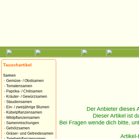
Tauschartikel
Samen
-
Gemüse- / Obstsamen
-
Tomatensamen
-
Paprika- / Chilisamen
-
Kräuter- / Gewürzsamen
-
Staudensamen
-
Ein- / zweijährige Blumen
Der Anbieter dieses Ar
-
Kübelpflanzensamen
Dieser Artikel ist d
-
Wildpflanzensamen
Bei Fragen wende dich bitte, un
-
Samenmischungen
-
Gehölzsamen
-
Gräser- und Getreidesamen
Artikel
-
Zwiebelpflanzensamen