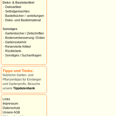
Deko- & Bastelartikel
-
Dekoartikel
-
Selbstgemachtes
-
Bastelbücher / -anleitungen
-
Deko- und Bastelmaterial
Sonstiges
-
Gartenbücher / Zeitschriften
-
Bodenverbesserung / Erden
-
Gartenzubehör
-
Reservierte Artikel
-
Rücktickets
-
Sonstiges / Suchanfragen
Tipps und Tricks:
Nützliche Garten- und
Pflanzentipps für Einsteiger
und Gartenprofis. Besuche
unsere
Tippdatenbank
.
Links
Impressum
Datenschutz
Unsere AGB