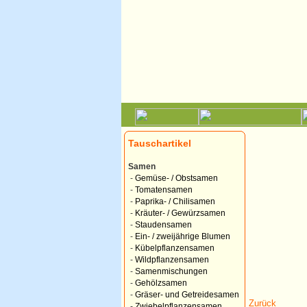
Tauschartikel
Samen
-
Gemüse- / Obstsamen
-
Tomatensamen
-
Paprika- / Chilisamen
-
Kräuter- / Gewürzsamen
-
Staudensamen
-
Ein- / zweijährige Blumen
-
Kübelpflanzensamen
-
Wildpflanzensamen
-
Samenmischungen
-
Gehölzsamen
-
Gräser- und Getreidesamen
Zurück
-
Zwiebelpflanzensamen