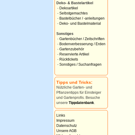
Deko- & Bastelartikel
-
Dekoartikel
-
Selbstgemachtes
-
Bastelbücher / -anleitungen
-
Deko- und Bastelmaterial
Sonstiges
-
Gartenbücher / Zeitschriften
-
Bodenverbesserung / Erden
-
Gartenzubehör
-
Reservierte Artikel
-
Rücktickets
-
Sonstiges / Suchanfragen
Tipps und Tricks:
Nützliche Garten- und
Pflanzentipps für Einsteiger
und Gartenprofis. Besuche
unsere
Tippdatenbank
.
Links
Impressum
Datenschutz
Unsere AGB