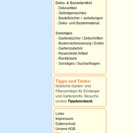
Deko- & Bastelartikel
-
Dekoartikel
-
Selbstgemachtes
-
Bastelbücher / -anleitungen
-
Deko- und Bastelmaterial
Sonstiges
-
Gartenbücher / Zeitschriften
-
Bodenverbesserung / Erden
-
Gartenzubehör
-
Reservierte Artikel
-
Rücktickets
-
Sonstiges / Suchanfragen
Tipps und Tricks:
Nützliche Garten- und
Pflanzentipps für Einsteiger
und Gartenprofis. Besuche
unsere
Tippdatenbank
.
Links
Impressum
Datenschutz
Unsere AGB