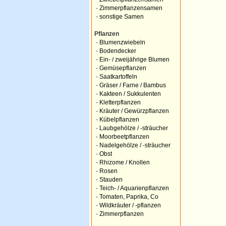
-
Zimmerpflanzensamen
-
sonstige Samen
Pflanzen
-
Blumenzwiebeln
-
Bodendecker
-
Ein- / zweijährige Blumen
-
Gemüsepflanzen
-
Saatkartoffeln
-
Gräser / Farne / Bambus
-
Kakteen / Sukkulenten
-
Kletterpflanzen
-
Kräuter / Gewürzpflanzen
-
Kübelpflanzen
-
Laubgehölze / -sträucher
-
Moorbeetpflanzen
-
Nadelgehölze / -sträucher
-
Obst
-
Rhizome / Knollen
-
Rosen
-
Stauden
-
Teich- / Aquarienpflanzen
-
Tomaten, Paprika, Co
-
Wildkräuter / -pflanzen
-
Zimmerpflanzen