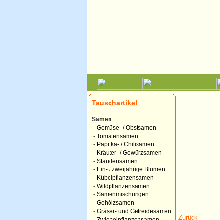
Tauschartikel
Samen
-
Gemüse- / Obstsamen
-
Tomatensamen
-
Paprika- / Chilisamen
-
Kräuter- / Gewürzsamen
-
Staudensamen
-
Ein- / zweijährige Blumen
-
Kübelpflanzensamen
-
Wildpflanzensamen
-
Samenmischungen
-
Gehölzsamen
-
Gräser- und Getreidesamen
Zurück
-
Zwiebelpflanzensamen