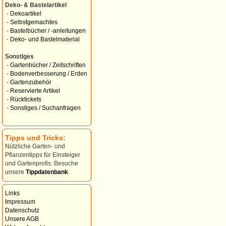
Deko- & Bastelartikel
-
Dekoartikel
-
Selbstgemachtes
-
Bastelbücher / -anleitungen
-
Deko- und Bastelmaterial
Sonstiges
-
Gartenbücher / Zeitschriften
-
Bodenverbesserung / Erden
-
Gartenzubehör
-
Reservierte Artikel
-
Rücktickets
-
Sonstiges / Suchanfragen
Tipps und Tricks:
Nützliche Garten- und
Pflanzentipps für Einsteiger
und Gartenprofis. Besuche
unsere
Tippdatenbank
.
Links
Impressum
Datenschutz
Unsere AGB