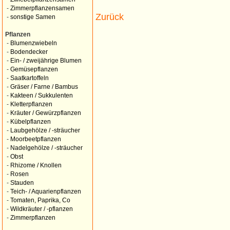
-
Zimmerpflanzensamen
Zurück
-
sonstige Samen
Pflanzen
-
Blumenzwiebeln
-
Bodendecker
-
Ein- / zweijährige Blumen
-
Gemüsepflanzen
-
Saatkartoffeln
-
Gräser / Farne / Bambus
-
Kakteen / Sukkulenten
-
Kletterpflanzen
-
Kräuter / Gewürzpflanzen
-
Kübelpflanzen
-
Laubgehölze / -sträucher
-
Moorbeetpflanzen
-
Nadelgehölze / -sträucher
-
Obst
-
Rhizome / Knollen
-
Rosen
-
Stauden
-
Teich- / Aquarienpflanzen
-
Tomaten, Paprika, Co
-
Wildkräuter / -pflanzen
-
Zimmerpflanzen