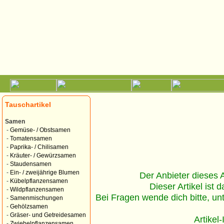
Tauschartikel
Samen
-
Gemüse- / Obstsamen
-
Tomatensamen
-
Paprika- / Chilisamen
-
Kräuter- / Gewürzsamen
-
Staudensamen
-
Ein- / zweijährige Blumen
Der Anbieter dieses Ar
-
Kübelpflanzensamen
Dieser Artikel ist d
-
Wildpflanzensamen
Bei Fragen wende dich bitte, un
-
Samenmischungen
-
Gehölzsamen
-
Gräser- und Getreidesamen
Artikel
-
Zwiebelpflanzensamen