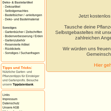
Deko- & Bastelartikel
-
Dekoartikel
-
Selbstgemachtes
Jetzt kostenlo
-
Bastelbücher / -anleitungen
-
Deko- und Bastelmaterial
Tausche deine Pflanz
Sonstiges
Selbstgebasteltes mit unse
-
Gartenbücher / Zeitschriften
-
Bodenverbesserung / Erden
zahlreichen Ang
-
Gartenzubehör
-
Reservierte Artikel
Wir würden uns freuen,
-
Rücktickets
-
Sonstiges / Suchanfragen
Gemeinscha
Hier ge
Tipps und Tricks:
Nützliche Garten- und
Pflanzentipps für Einsteiger
und Gartenprofis. Besuche
unsere
Tippdatenbank
.
Links
Impressum
Datenschutz
Unsere AGB