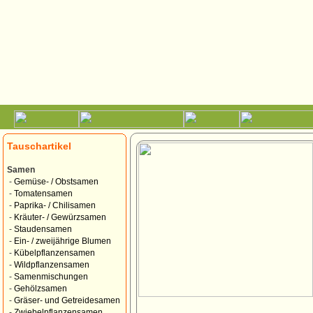
Tauschartikel
Samen
-
Gemüse- / Obstsamen
-
Tomatensamen
-
Paprika- / Chilisamen
-
Kräuter- / Gewürzsamen
-
Staudensamen
-
Ein- / zweijährige Blumen
-
Kübelpflanzensamen
-
Wildpflanzensamen
-
Samenmischungen
-
Gehölzsamen
-
Gräser- und Getreidesamen
-
Zwiebelpflanzensamen