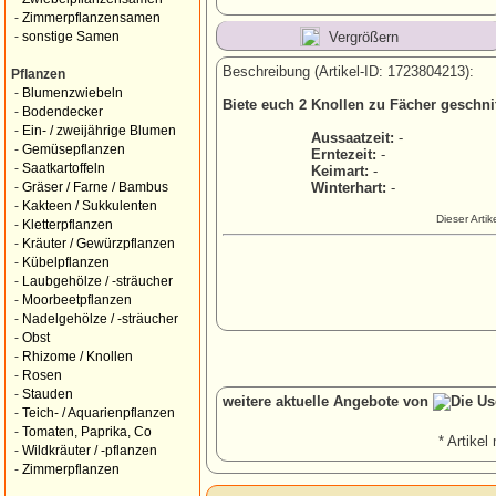
-
Zimmerpflanzensamen
Vergrößern
-
sonstige Samen
Beschreibung (Artikel-ID: 1723804213):
Pflanzen
-
Blumenzwiebeln
Biete euch 2 Knollen zu Fächer geschni
-
Bodendecker
-
Ein- / zweijährige Blumen
Aussaatzeit:
-
-
Gemüsepflanzen
Erntezeit:
-
-
Saatkartoffeln
Keimart:
-
Winterhart:
-
-
Gräser / Farne / Bambus
-
Kakteen / Sukkulenten
Dieser Arti
-
Kletterpflanzen
-
Kräuter / Gewürzpflanzen
-
Kübelpflanzen
-
Laubgehölze / -sträucher
-
Moorbeetpflanzen
-
Nadelgehölze / -sträucher
-
Obst
-
Rhizome / Knollen
-
Rosen
-
Stauden
weitere aktuelle Angebote von
-
Teich- / Aquarienpflanzen
-
Tomaten, Paprika, Co
* Artikel 
-
Wildkräuter / -pflanzen
-
Zimmerpflanzen