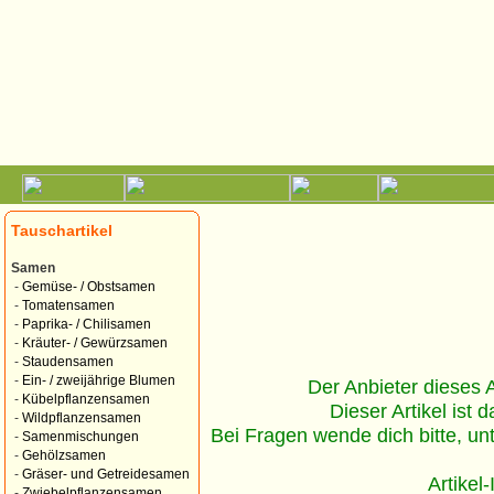
Tauschartikel
Samen
-
Gemüse- / Obstsamen
-
Tomatensamen
-
Paprika- / Chilisamen
-
Kräuter- / Gewürzsamen
-
Staudensamen
-
Ein- / zweijährige Blumen
Der Anbieter dieses Ar
-
Kübelpflanzensamen
Dieser Artikel ist d
-
Wildpflanzensamen
Bei Fragen wende dich bitte, un
-
Samenmischungen
-
Gehölzsamen
-
Gräser- und Getreidesamen
Artikel
-
Zwiebelpflanzensamen