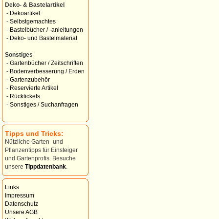
Deko- & Bastelartikel
-
Dekoartikel
-
Selbstgemachtes
-
Bastelbücher / -anleitungen
-
Deko- und Bastelmaterial
Sonstiges
-
Gartenbücher / Zeitschriften
-
Bodenverbesserung / Erden
-
Gartenzubehör
-
Reservierte Artikel
-
Rücktickets
-
Sonstiges / Suchanfragen
Tipps und Tricks:
Nützliche Garten- und
Pflanzentipps für Einsteiger
und Gartenprofis. Besuche
unsere
Tippdatenbank
.
Links
Impressum
Datenschutz
Unsere AGB