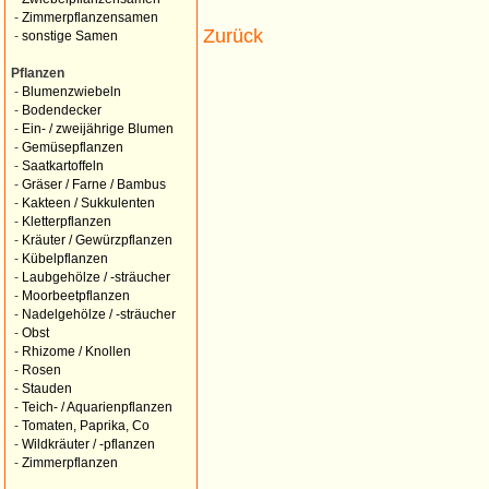
-
Zimmerpflanzensamen
Zurück
-
sonstige Samen
Pflanzen
-
Blumenzwiebeln
-
Bodendecker
-
Ein- / zweijährige Blumen
-
Gemüsepflanzen
-
Saatkartoffeln
-
Gräser / Farne / Bambus
-
Kakteen / Sukkulenten
-
Kletterpflanzen
-
Kräuter / Gewürzpflanzen
-
Kübelpflanzen
-
Laubgehölze / -sträucher
-
Moorbeetpflanzen
-
Nadelgehölze / -sträucher
-
Obst
-
Rhizome / Knollen
-
Rosen
-
Stauden
-
Teich- / Aquarienpflanzen
-
Tomaten, Paprika, Co
-
Wildkräuter / -pflanzen
-
Zimmerpflanzen