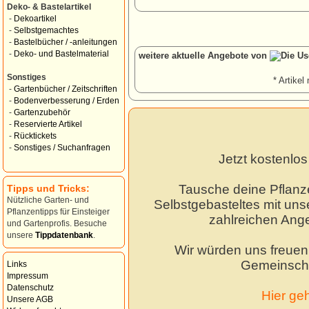
Deko- & Bastelartikel
-
Dekoartikel
-
Selbstgemachtes
-
Bastelbücher / -anleitungen
-
Deko- und Bastelmaterial
weitere aktuelle Angebote von
Sonstiges
* Artikel 
-
Gartenbücher / Zeitschriften
-
Bodenverbesserung / Erden
-
Gartenzubehör
-
Reservierte Artikel
-
Rücktickets
-
Sonstiges / Suchanfragen
Jetzt kostenlo
Tausche deine Pflanz
Tipps und Tricks:
Nützliche Garten- und
Selbstgebasteltes mit unse
Pflanzentipps für Einsteiger
zahlreichen Ang
und Gartenprofis. Besuche
unsere
Tippdatenbank
.
Wir würden uns freuen,
Gemeinscha
Links
Impressum
Datenschutz
Hier ge
Unsere AGB