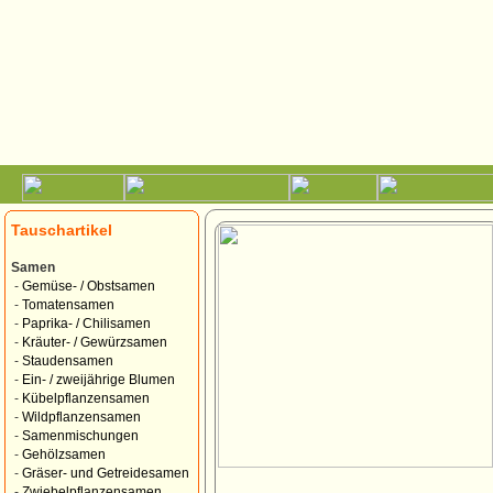
Tauschartikel
Samen
-
Gemüse- / Obstsamen
-
Tomatensamen
-
Paprika- / Chilisamen
-
Kräuter- / Gewürzsamen
-
Staudensamen
-
Ein- / zweijährige Blumen
-
Kübelpflanzensamen
-
Wildpflanzensamen
-
Samenmischungen
-
Gehölzsamen
-
Gräser- und Getreidesamen
-
Zwiebelpflanzensamen