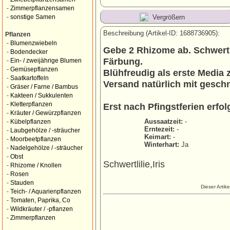
-
Zimmerpflanzensamen
Vergrößern
-
sonstige Samen
Beschreibung (Artikel-ID: 1688736905):
Pflanzen
-
Blumenzwiebeln
Gebe 2 Rhizome ab. Schwertlil
-
Bodendecker
Färbung.
-
Ein- / zweijährige Blumen
-
Gemüsepflanzen
Blühfreudig als erste Media z
-
Saatkartoffeln
Versand natürlich mit gesch
-
Gräser / Farne / Bambus
-
Kakteen / Sukkulenten
-
Kletterpflanzen
Erst nach Pfingstferien erfol
-
Kräuter / Gewürzpflanzen
Aussaatzeit:
-
-
Kübelpflanzen
Erntezeit:
-
-
Laubgehölze / -sträucher
Keimart:
-
-
Moorbeetpflanzen
Winterhart:
Ja
-
Nadelgehölze / -sträucher
-
Obst
Schwertlilie,Iris
-
Rhizome / Knollen
-
Rosen
-
Stauden
Dieser Artik
-
Teich- / Aquarienpflanzen
-
Tomaten, Paprika, Co
-
Wildkräuter / -pflanzen
-
Zimmerpflanzen