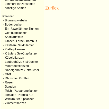
-
Zimmerpflanzensamen
Zurück
-
sonstige Samen
Pflanzen
-
Blumenzwiebeln
-
Bodendecker
-
Ein- / zweijährige Blumen
-
Gemüsepflanzen
-
Saatkartoffeln
-
Gräser / Farne / Bambus
-
Kakteen / Sukkulenten
-
Kletterpflanzen
-
Kräuter / Gewürzpflanzen
-
Kübelpflanzen
-
Laubgehölze / -sträucher
-
Moorbeetpflanzen
-
Nadelgehölze / -sträucher
-
Obst
-
Rhizome / Knollen
-
Rosen
-
Stauden
-
Teich- / Aquarienpflanzen
-
Tomaten, Paprika, Co
-
Wildkräuter / -pflanzen
-
Zimmerpflanzen