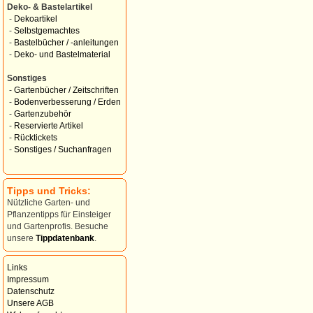
Deko- & Bastelartikel
-
Dekoartikel
-
Selbstgemachtes
-
Bastelbücher / -anleitungen
-
Deko- und Bastelmaterial
Sonstiges
-
Gartenbücher / Zeitschriften
-
Bodenverbesserung / Erden
-
Gartenzubehör
-
Reservierte Artikel
-
Rücktickets
-
Sonstiges / Suchanfragen
Tipps und Tricks:
Nützliche Garten- und
Pflanzentipps für Einsteiger
und Gartenprofis. Besuche
unsere
Tippdatenbank
.
Links
Impressum
Datenschutz
Unsere AGB