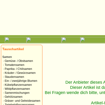
Tauschartikel
Samen
-
Gemüse- / Obstsamen
-
Tomatensamen
-
Paprika- / Chilisamen
-
Kräuter- / Gewürzsamen
-
Staudensamen
-
Ein- / zweijährige Blumen
Der Anbieter dieses Ar
-
Kübelpflanzensamen
Dieser Artikel ist d
-
Wildpflanzensamen
Bei Fragen wende dich bitte, un
-
Samenmischungen
-
Gehölzsamen
-
Gräser- und Getreidesamen
Artikel
-
Zwiebelpflanzensamen