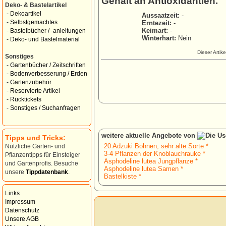
Gehalt an Antioxidantien.
Deko- & Bastelartikel
-
Dekoartikel
Aussaatzeit:
-
-
Selbstgemachtes
Erntezeit:
-
Keimart:
-
-
Bastelbücher / -anleitungen
Winterhart:
Nein
-
Deko- und Bastelmaterial
Dieser Artik
Sonstiges
-
Gartenbücher / Zeitschriften
-
Bodenverbesserung / Erden
-
Gartenzubehör
-
Reservierte Artikel
-
Rücktickets
-
Sonstiges / Suchanfragen
weitere aktuelle Angebote von
Tipps und Tricks:
20 Adzuki Bohnen, sehr alte Sorte *
Nützliche Garten- und
3-4 Pflanzen der Knoblauchrauke *
Pflanzentipps für Einsteiger
Asphodeline lutea Jungpflanze *
und Gartenprofis. Besuche
Asphodeline lutea Samen *
unsere
Tippdatenbank
.
Bastelkiste *
Links
Impressum
Datenschutz
Unsere AGB