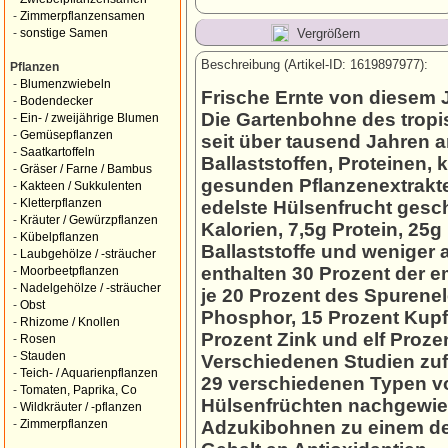
-
Zimmerpflanzensamen
Vergrößern
-
sonstige Samen
Beschreibung (Artikel-ID: 1619897977):
Pflanzen
-
Blumenzwiebeln
Frische Ernte von diesem J
-
Bodendecker
Die Gartenbohne des tropi
-
Ein- / zweijährige Blumen
-
Gemüsepflanzen
seit über tausend Jahren a
-
Saatkartoffeln
Ballaststoffen, Proteinen
-
Gräser / Farne / Bambus
gesunden Pflanzenextrakten
-
Kakteen / Sukkulenten
-
Kletterpflanzen
edelste Hülsenfrucht ges
-
Kräuter / Gewürzpflanzen
Kalorien, 7,5g Protein, 25
-
Kübelpflanzen
Ballaststoffe und weniger 
-
Laubgehölze / -sträucher
enthalten 30 Prozent der 
-
Moorbeetpflanzen
-
Nadelgehölze / -sträucher
je 20 Prozent des Spurene
-
Obst
Phosphor, 15 Prozent Kupf
-
Rhizome / Knollen
Prozent Zink und elf Proze
-
Rosen
-
Stauden
Verschiedenen Studien zu
-
Teich- / Aquarienpflanzen
29 verschiedenen Typen vo
-
Tomaten, Paprika, Co
Hülsenfrüchten nachgewie
-
Wildkräuter / -pflanzen
Adzukibohnen zu einem de
-
Zimmerpflanzen