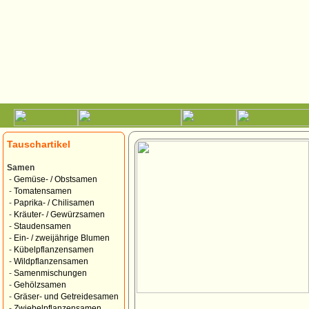
Tauschartikel
Samen
-
Gemüse- / Obstsamen
-
Tomatensamen
-
Paprika- / Chilisamen
-
Kräuter- / Gewürzsamen
-
Staudensamen
-
Ein- / zweijährige Blumen
-
Kübelpflanzensamen
-
Wildpflanzensamen
-
Samenmischungen
-
Gehölzsamen
-
Gräser- und Getreidesamen
-
Zwiebelpflanzensamen