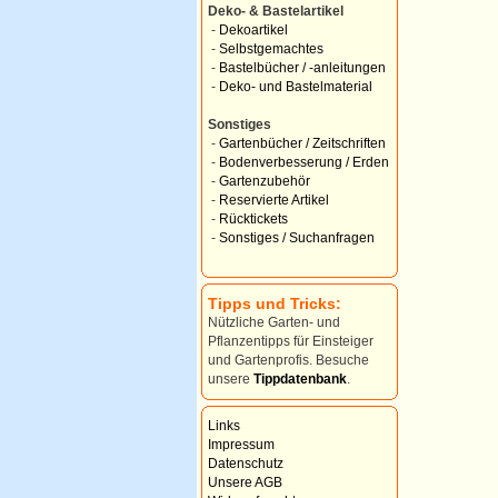
Deko- & Bastelartikel
-
Dekoartikel
-
Selbstgemachtes
-
Bastelbücher / -anleitungen
-
Deko- und Bastelmaterial
Sonstiges
-
Gartenbücher / Zeitschriften
-
Bodenverbesserung / Erden
-
Gartenzubehör
-
Reservierte Artikel
-
Rücktickets
-
Sonstiges / Suchanfragen
Tipps und Tricks:
Nützliche Garten- und
Pflanzentipps für Einsteiger
und Gartenprofis. Besuche
unsere
Tippdatenbank
.
Links
Impressum
Datenschutz
Unsere AGB