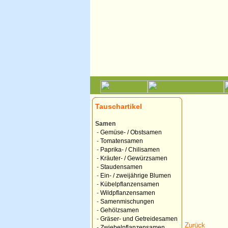
Tauschartikel
Samen
-
Gemüse- / Obstsamen
-
Tomatensamen
-
Paprika- / Chilisamen
-
Kräuter- / Gewürzsamen
-
Staudensamen
-
Ein- / zweijährige Blumen
-
Kübelpflanzensamen
-
Wildpflanzensamen
-
Samenmischungen
-
Gehölzsamen
-
Gräser- und Getreidesamen
Zurück
-
Zwiebelpflanzensamen