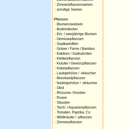
-
Zimmerpflanzensamen
-
sonstige Samen
Pflanzen
-
Blumenzwiebeln
-
Bodendecker
-
Ein- / zweijährige Blumen
-
Gemüsepflanzen
-
Saatkartoffeln
-
Gräser / Farne / Bambus
-
Kakteen / Sukkulenten
-
Kletterpflanzen
-
Kräuter / Gewürzpflanzen
-
Kübelpflanzen
-
Laubgehölze / -sträucher
-
Moorbeetpflanzen
-
Nadelgehölze / -sträucher
-
Obst
-
Rhizome / Knollen
-
Rosen
-
Stauden
-
Teich- / Aquarienpflanzen
-
Tomaten, Paprika, Co
-
Wildkräuter / -pflanzen
-
Zimmerpflanzen