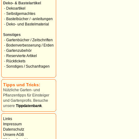
Deko- & Bastelartikel
-
Dekoartikel
-
Selbstgemachtes
-
Bastelbücher / -anleitungen
-
Deko- und Bastelmaterial
Sonstiges
-
Gartenbücher / Zeitschriften
-
Bodenverbesserung / Erden
-
Gartenzubehör
-
Reservierte Artikel
-
Rücktickets
-
Sonstiges / Suchanfragen
Tipps und Tricks:
Nützliche Garten- und
Pflanzentipps für Einsteiger
und Gartenprofis. Besuche
unsere
Tippdatenbank
.
Links
Impressum
Datenschutz
Unsere AGB