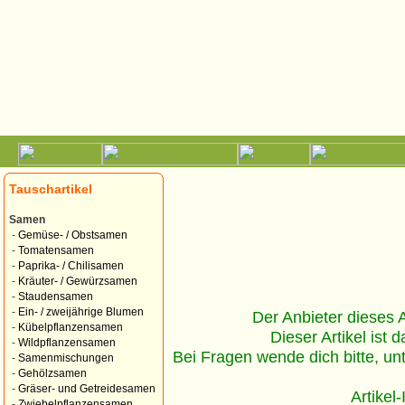
Tauschartikel
Samen
-
Gemüse- / Obstsamen
-
Tomatensamen
-
Paprika- / Chilisamen
-
Kräuter- / Gewürzsamen
-
Staudensamen
-
Ein- / zweijährige Blumen
Der Anbieter dieses Ar
-
Kübelpflanzensamen
Dieser Artikel ist d
-
Wildpflanzensamen
Bei Fragen wende dich bitte, un
-
Samenmischungen
-
Gehölzsamen
-
Gräser- und Getreidesamen
Artikel
-
Zwiebelpflanzensamen