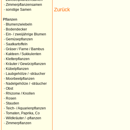
-
Zimmerpflanzensamen
Zurück
-
sonstige Samen
Pflanzen
-
Blumenzwiebeln
-
Bodendecker
-
Ein- / zweijährige Blumen
-
Gemüsepflanzen
-
Saatkartoffeln
-
Gräser / Farne / Bambus
-
Kakteen / Sukkulenten
-
Kletterpflanzen
-
Kräuter / Gewürzpflanzen
-
Kübelpflanzen
-
Laubgehölze / -sträucher
-
Moorbeetpflanzen
-
Nadelgehölze / -sträucher
-
Obst
-
Rhizome / Knollen
-
Rosen
-
Stauden
-
Teich- / Aquarienpflanzen
-
Tomaten, Paprika, Co
-
Wildkräuter / -pflanzen
-
Zimmerpflanzen