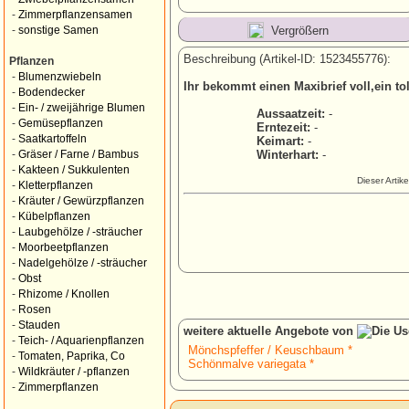
-
Zimmerpflanzensamen
Vergrößern
-
sonstige Samen
Beschreibung (Artikel-ID: 1523455776):
Pflanzen
-
Blumenzwiebeln
Ihr bekommt einen Maxibrief voll,ein to
-
Bodendecker
-
Ein- / zweijährige Blumen
Aussaatzeit:
-
-
Gemüsepflanzen
Erntezeit:
-
-
Saatkartoffeln
Keimart:
-
Winterhart:
-
-
Gräser / Farne / Bambus
-
Kakteen / Sukkulenten
Dieser Artik
-
Kletterpflanzen
-
Kräuter / Gewürzpflanzen
-
Kübelpflanzen
-
Laubgehölze / -sträucher
-
Moorbeetpflanzen
-
Nadelgehölze / -sträucher
-
Obst
-
Rhizome / Knollen
-
Rosen
-
Stauden
weitere aktuelle Angebote von
-
Teich- / Aquarienpflanzen
Mönchspfeffer / Keuschbaum *
-
Tomaten, Paprika, Co
Schönmalve variegata *
-
Wildkräuter / -pflanzen
-
Zimmerpflanzen