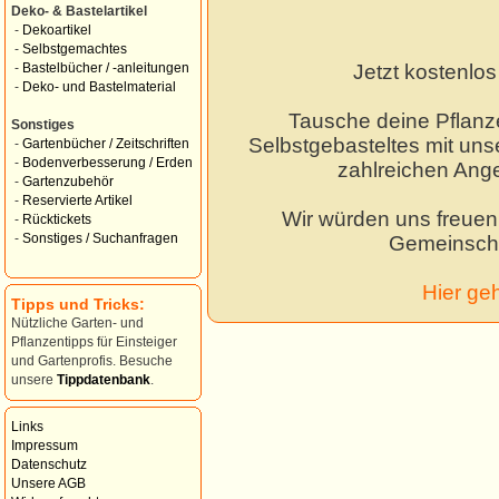
Deko- & Bastelartikel
-
Dekoartikel
-
Selbstgemachtes
Jetzt kostenlo
-
Bastelbücher / -anleitungen
-
Deko- und Bastelmaterial
Tausche deine Pflanz
Sonstiges
Selbstgebasteltes mit unse
-
Gartenbücher / Zeitschriften
-
Bodenverbesserung / Erden
zahlreichen Ang
-
Gartenzubehör
-
Reservierte Artikel
Wir würden uns freuen,
-
Rücktickets
-
Sonstiges / Suchanfragen
Gemeinscha
Hier ge
Tipps und Tricks:
Nützliche Garten- und
Pflanzentipps für Einsteiger
und Gartenprofis. Besuche
unsere
Tippdatenbank
.
Links
Impressum
Datenschutz
Unsere AGB