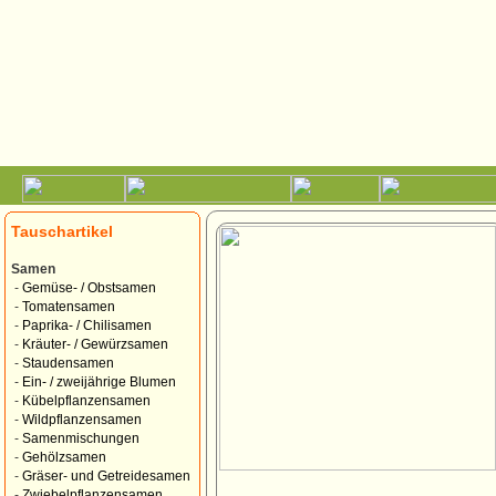
Tauschartikel
Samen
-
Gemüse- / Obstsamen
-
Tomatensamen
-
Paprika- / Chilisamen
-
Kräuter- / Gewürzsamen
-
Staudensamen
-
Ein- / zweijährige Blumen
-
Kübelpflanzensamen
-
Wildpflanzensamen
-
Samenmischungen
-
Gehölzsamen
-
Gräser- und Getreidesamen
-
Zwiebelpflanzensamen