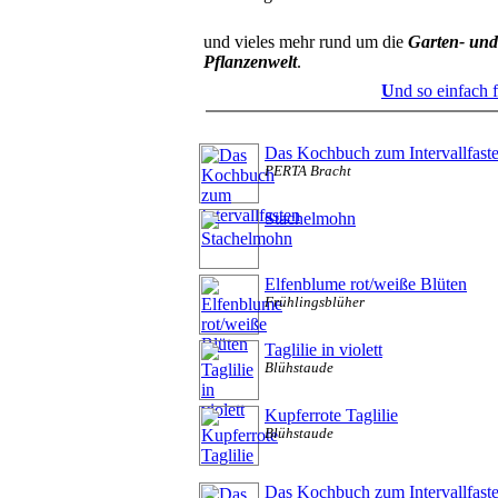
und vieles mehr rund um die
Garten- und
Pflanzenwelt
.
U
nd so einfach 
Das Kochbuch zum Intervallfast
PERTA Bracht
Stachelmohn
Elfenblume rot/weiße Blüten
Frühlingsblüher
Taglilie in violett
Blühstaude
Kupferrote Taglilie
Blühstaude
Das Kochbuch zum Intervallfast