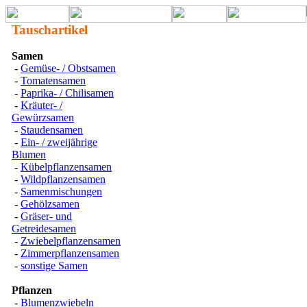
Tauschartikel
Samen
-
Gemüse- / Obstsamen
-
Tomatensamen
-
Paprika- / Chilisamen
-
Kräuter- /
Gewürzsamen
-
Staudensamen
-
Ein- / zweijährige
Blumen
-
Kübelpflanzensamen
-
Wildpflanzensamen
-
Samenmischungen
-
Gehölzsamen
-
Gräser- und
Getreidesamen
-
Zwiebelpflanzensamen
-
Zimmerpflanzensamen
-
sonstige Samen
Pflanzen
-
Blumenzwiebeln