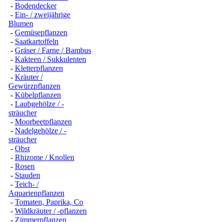
-
Bodendecker
-
Ein- / zweijährige
Blumen
-
Gemüsepflanzen
-
Saatkartoffeln
-
Gräser / Farne / Bambus
-
Kakteen / Sukkulenten
-
Kletterpflanzen
-
Kräuter /
Gewürzpflanzen
-
Kübelpflanzen
-
Laubgehölze / -
sträucher
-
Moorbeetpflanzen
-
Nadelgehölze / -
sträucher
-
Obst
-
Rhizome / Knollen
-
Rosen
-
Stauden
-
Teich- /
Aquarienpflanzen
-
Tomaten, Paprika, Co
-
Wildkräuter / -pflanzen
-
Zimmerpflanzen