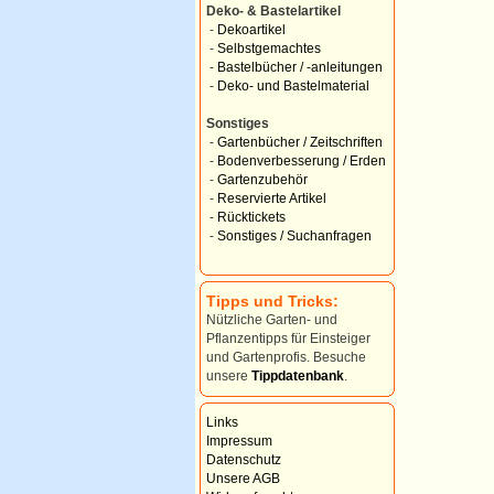
Deko- & Bastelartikel
-
Dekoartikel
-
Selbstgemachtes
-
Bastelbücher / -anleitungen
-
Deko- und Bastelmaterial
Sonstiges
-
Gartenbücher / Zeitschriften
-
Bodenverbesserung / Erden
-
Gartenzubehör
-
Reservierte Artikel
-
Rücktickets
-
Sonstiges / Suchanfragen
Tipps und Tricks:
Nützliche Garten- und
Pflanzentipps für Einsteiger
und Gartenprofis. Besuche
unsere
Tippdatenbank
.
Links
Impressum
Datenschutz
Unsere AGB