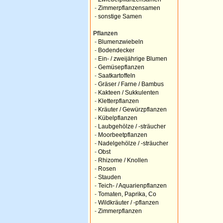
-
Zimmerpflanzensamen
-
sonstige Samen
Pflanzen
-
Blumenzwiebeln
-
Bodendecker
-
Ein- / zweijährige Blumen
-
Gemüsepflanzen
-
Saatkartoffeln
-
Gräser / Farne / Bambus
-
Kakteen / Sukkulenten
-
Kletterpflanzen
-
Kräuter / Gewürzpflanzen
-
Kübelpflanzen
-
Laubgehölze / -sträucher
-
Moorbeetpflanzen
-
Nadelgehölze / -sträucher
-
Obst
-
Rhizome / Knollen
-
Rosen
-
Stauden
-
Teich- / Aquarienpflanzen
-
Tomaten, Paprika, Co
-
Wildkräuter / -pflanzen
-
Zimmerpflanzen