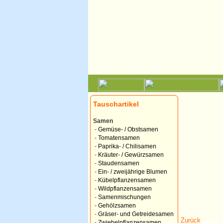
Tauschartikel
Samen
-
Gemüse- / Obstsamen
-
Tomatensamen
-
Paprika- / Chilisamen
-
Kräuter- / Gewürzsamen
-
Staudensamen
-
Ein- / zweijährige Blumen
-
Kübelpflanzensamen
-
Wildpflanzensamen
-
Samenmischungen
-
Gehölzsamen
-
Gräser- und Getreidesamen
Zurück
-
Zwiebelpflanzensamen