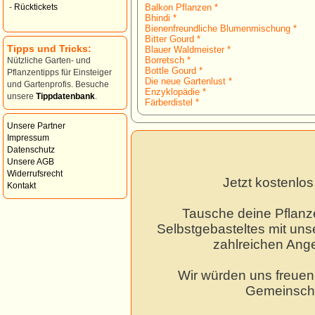
Balkon Pflanzen *
-
Rücktickets
Bhindi *
Bienenfreundliche Blumenmischung *
Bitter Gourd *
Tipps und Tricks:
Blauer Waldmeister *
Borretsch *
Nützliche Garten- und
Bottle Gourd *
Pflanzentipps für Einsteiger
Die neue Gartenlust *
und Gartenprofis. Besuche
Enzyklopädie *
unsere
Tippdatenbank
.
Färberdistel *
Unsere Partner
Impressum
Datenschutz
Unsere AGB
Widerrufsrecht
Jetzt kostenlo
Kontakt
Tausche deine Pflanz
Selbstgebasteltes mit unse
zahlreichen Ang
Wir würden uns freuen,
Gemeinscha