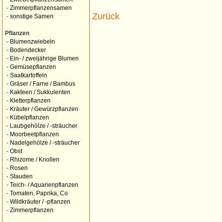
-
Zimmerpflanzensamen
Zurück
-
sonstige Samen
Pflanzen
-
Blumenzwiebeln
-
Bodendecker
-
Ein- / zweijährige Blumen
-
Gemüsepflanzen
-
Saatkartoffeln
-
Gräser / Farne / Bambus
-
Kakteen / Sukkulenten
-
Kletterpflanzen
-
Kräuter / Gewürzpflanzen
-
Kübelpflanzen
-
Laubgehölze / -sträucher
-
Moorbeetpflanzen
-
Nadelgehölze / -sträucher
-
Obst
-
Rhizome / Knollen
-
Rosen
-
Stauden
-
Teich- / Aquarienpflanzen
-
Tomaten, Paprika, Co
-
Wildkräuter / -pflanzen
-
Zimmerpflanzen