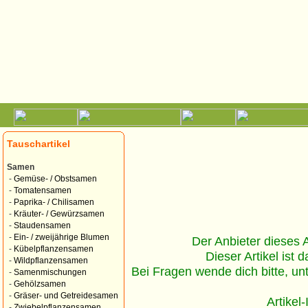
Tauschartikel
Samen
-
Gemüse- / Obstsamen
-
Tomatensamen
-
Paprika- / Chilisamen
-
Kräuter- / Gewürzsamen
-
Staudensamen
-
Ein- / zweijährige Blumen
Der Anbieter dieses Ar
-
Kübelpflanzensamen
Dieser Artikel ist d
-
Wildpflanzensamen
Bei Fragen wende dich bitte, un
-
Samenmischungen
-
Gehölzsamen
-
Gräser- und Getreidesamen
Artikel
-
Zwiebelpflanzensamen