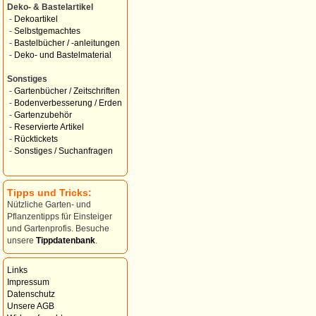
Deko- & Bastelartikel
-
Dekoartikel
-
Selbstgemachtes
-
Bastelbücher / -anleitungen
-
Deko- und Bastelmaterial
Sonstiges
-
Gartenbücher / Zeitschriften
-
Bodenverbesserung / Erden
-
Gartenzubehör
-
Reservierte Artikel
-
Rücktickets
-
Sonstiges / Suchanfragen
Tipps und Tricks:
Nützliche Garten- und
Pflanzentipps für Einsteiger
und Gartenprofis. Besuche
unsere
Tippdatenbank
.
Links
Impressum
Datenschutz
Unsere AGB