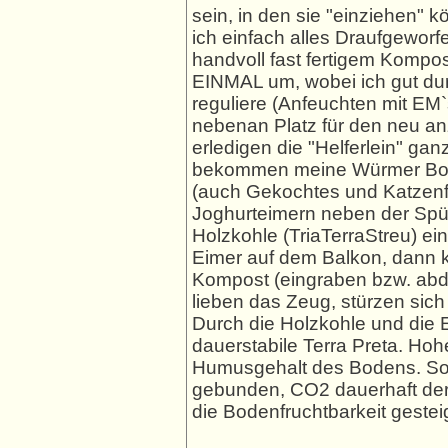
sein, in den sie "einziehen" 
ich einfach alles Draufgeworf
handvoll fast fertigem Komp
EINMAL um, wobei ich gut dur
reguliere (Anfeuchten mit EM`
nebenan Platz für den neu a
erledigen die "Helferlein" ga
bekommen meine Würmer Bok
(auch Gekochtes und Katzenfu
Joghurteimern neben der Spül
Holzkohle (TriaTerraStreu) ein
Eimer auf dem Balkon, dann k
Kompost (eingraben bzw. abde
lieben das Zeug, stürzen sich
Durch die Holzkohle und die
dauerstabile Terra Preta. Hoh
Humusgehalt des Bodens. So 
gebunden, CO2 dauerhaft der
die Bodenfruchtbarkeit gesteig