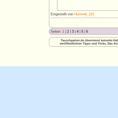
Eingestellt von
Hummel_101
Seiten:
1
|
2
|
3
|
4
|
5
|
6
Tauschgarten.de übernimmt keinerlei Haft
veröffentlichten Tipps und Tricks. Das Au