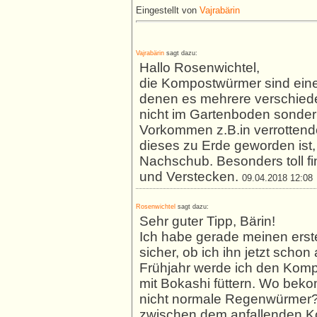
Eingestellt von
Vajrabärin
Vajrabärin
sagt dazu:
Hallo Rosenwichtel,
die Kompostwürmer sind eine
denen es mehrere verschieden
nicht im Gartenboden sondern
Vorkommen z.B.in verrottend
dieses zu Erde geworden ist
Nachschub. Besonders toll f
und Verstecken.
09.04.2018 12:08
Rosenwichtel
sagt dazu:
Sehr guter Tipp, Bärin!
Ich habe gerade meinen erste
sicher, ob ich ihn jetzt scho
Frühjahr werde ich den Kom
mit Bokashi füttern. Wo be
nicht normale Regenwürmer
zwischen dem anfallenden Ko