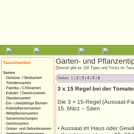
Garten- und Pflanzenti
Tauschartikel
(Derzeit gibt es 110 Tipps und Tricks im Tau
Samen
Seiten:
1
|
2
|
3
|
4
|
5
|
6
-
Gemüse- / Obstsamen
-
Tomatensamen
3 x 15 Regel bei der Tomat
-
Paprika- / Chilisamen
-
Kräuter- / Gewürzsamen
-
Staudensamen
Die 3 × 15-Regel (Aussaat-Fa
-
Ein- / zweijährige Blumen
15. März – Säen
-
Kübelpflanzensamen
-
Wildpflanzensamen
-
Samenmischungen
-
Gehölzsamen
• Aussaat im Haus oder Gew
-
Gräser- und Getreidesamen
-
Zwiebelpflanzensamen