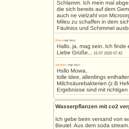
Schlamm. Ich mein mal abges
die sich bereits auf dem Gem
auch ne vielzahl von Microor
Mileu zu schaffen in dem sic
Fäulniss und Schimmel ausbr
Mowa
sagt dazu:
Hallo, ja, mag sein. Ich finde e
Liebe Grüße...
15.07.2020 07:42
Vajrabärin
sagt dazu:
Hsllo Mowa,
tolle Idee, allerdings enthalt
Milchsäurebakterien (z.B Hefe
Ergebnisse sind mit richtige
Wasserpflanzen mit co2 ve
Ich gebe beim versand von w
Beutel. Aus dem soda stream