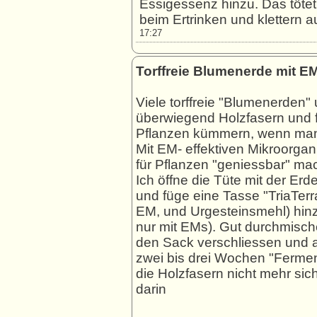
Essigessenz hinzu. Das tötet 
beim Ertrinken und klettern 
17:27
Torffreie Blumenerde mit E
Viele torffreie "Blumenerden
überwiegend Holzfasern und fü
Pflanzen kümmern, wenn man s
Mit EM- effektiven Mikroorga
für Pflanzen "geniessbar" ma
Ich öffne die Tüte mit der Er
und füge eine Tasse "TriaTer
EM, und Urgesteinsmehl) hinz
nur mit EMs). Gut durchmisch
den Sack verschliessen und au
zwei bis drei Wochen "Ferment
die Holzfasern nicht mehr si
darin