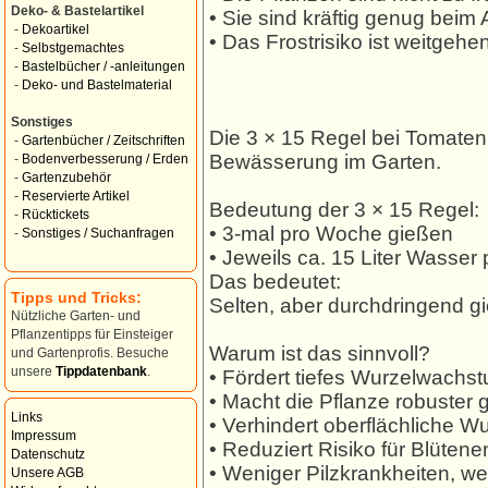
Deko- & Bastelartikel
• Sie sind kräftig genug beim
-
Dekoartikel
• Das Frostrisiko ist weitgehe
-
Selbstgemachtes
-
Bastelbücher / -anleitungen
-
Deko- und Bastelmaterial
Sonstiges
Die 3 × 15 Regel bei Tomaten 
-
Gartenbücher / Zeitschriften
Bewässerung im Garten.
-
Bodenverbesserung / Erden
-
Gartenzubehör
-
Reservierte Artikel
Bedeutung der 3 × 15 Regel:
-
Rücktickets
• 3-mal pro Woche gießen
-
Sonstiges / Suchanfragen
• Jeweils ca. 15 Liter Wasser 
Das bedeutet:
Tipps und Tricks:
Selten, aber durchdringend gie
Nützliche Garten- und
Pflanzentipps für Einsteiger
Warum ist das sinnvoll?
und Gartenprofis. Besuche
unsere
Tippdatenbank
.
• Fördert tiefes Wurzelwachs
• Macht die Pflanze robuster
Links
• Verhindert oberflächliche W
Impressum
• Reduziert Risiko für Blütene
Datenschutz
• Weniger Pilzkrankheiten, we
Unsere AGB