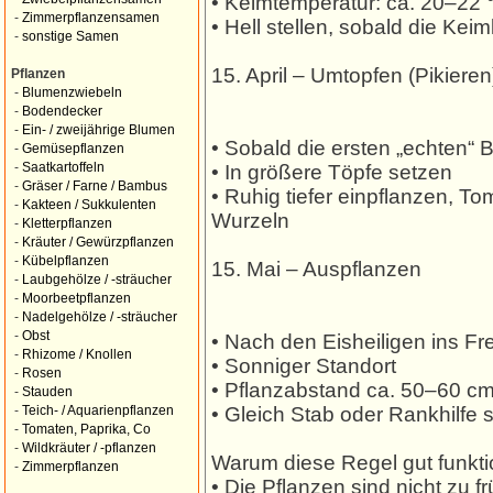
• Keimtemperatur: ca. 20–22 
-
Zimmerpflanzensamen
• Hell stellen, sobald die Keim
-
sonstige Samen
15. April – Umtopfen (Pikieren
Pflanzen
-
Blumenzwiebeln
-
Bodendecker
-
Ein- / zweijährige Blumen
• Sobald die ersten „echten“ B
-
Gemüsepflanzen
-
Saatkartoffeln
• In größere Töpfe setzen
-
Gräser / Farne / Bambus
• Ruhig tiefer einpflanzen, T
-
Kakteen / Sukkulenten
Wurzeln
-
Kletterpflanzen
-
Kräuter / Gewürzpflanzen
-
Kübelpflanzen
15. Mai – Auspflanzen
-
Laubgehölze / -sträucher
-
Moorbeetpflanzen
-
Nadelgehölze / -sträucher
-
Obst
• Nach den Eisheiligen ins Fr
-
Rhizome / Knollen
• Sonniger Standort
-
Rosen
• Pflanzabstand ca. 50–60 c
-
Stauden
• Gleich Stab oder Rankhilfe 
-
Teich- / Aquarienpflanzen
-
Tomaten, Paprika, Co
-
Wildkräuter / -pflanzen
Warum diese Regel gut funktio
-
Zimmerpflanzen
• Die Pflanzen sind nicht zu f