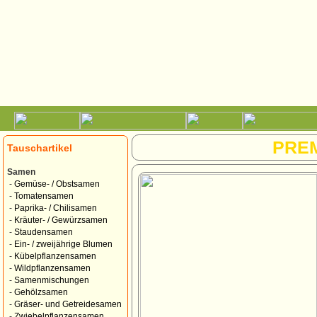
PRE
Tauschartikel
Samen
-
Gemüse- / Obstsamen
-
Tomatensamen
-
Paprika- / Chilisamen
-
Kräuter- / Gewürzsamen
-
Staudensamen
-
Ein- / zweijährige Blumen
-
Kübelpflanzensamen
-
Wildpflanzensamen
-
Samenmischungen
-
Gehölzsamen
-
Gräser- und Getreidesamen
-
Zwiebelpflanzensamen