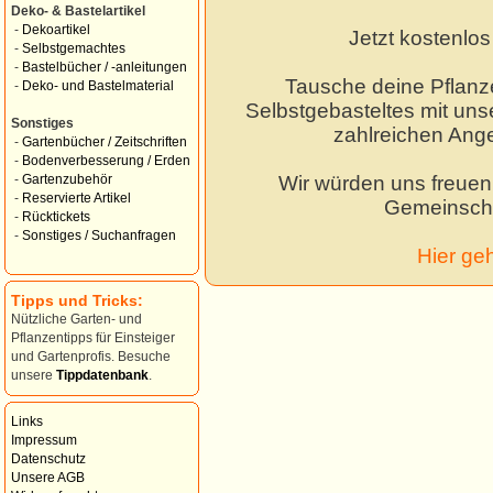
Deko- & Bastelartikel
-
Dekoartikel
Jetzt kostenlo
-
Selbstgemachtes
-
Bastelbücher / -anleitungen
Tausche deine Pflanz
-
Deko- und Bastelmaterial
Selbstgebasteltes mit unse
Sonstiges
zahlreichen Ang
-
Gartenbücher / Zeitschriften
-
Bodenverbesserung / Erden
Wir würden uns freuen,
-
Gartenzubehör
-
Reservierte Artikel
Gemeinscha
-
Rücktickets
-
Sonstiges / Suchanfragen
Hier ge
Tipps und Tricks:
Nützliche Garten- und
Pflanzentipps für Einsteiger
und Gartenprofis. Besuche
unsere
Tippdatenbank
.
Links
Impressum
Datenschutz
Unsere AGB