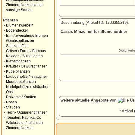
-
Zimmerpflanzensamen
-
sonstige Samen
Pflanzen
Beschreibung (Artikel-ID: 1783355219):
-
Blumenzwiebeln
-
Bodendecker
Cassis Minze nur für Blumenordner
-
Ein- / zweijährige Blumen
-
Gemüsepflanzen
-
Saatkartoffeln
Dieser Arti
-
Gräser / Farne / Bambus
-
Kakteen / Sukkulenten
-
Kletterpflanzen
-
Kräuter / Gewürzpflanzen
-
Kübelpflanzen
-
Laubgehölze / -sträucher
-
Moorbeetpflanzen
-
Nadelgehölze / -sträucher
-
Obst
-
Rhizome / Knollen
weitere aktuelle Angebote von
-
Rosen
-
Stauden
* Artikel 
-
Teich- / Aquarienpflanzen
-
Tomaten, Paprika, Co
-
Wildkräuter / -pflanzen
-
Zimmerpflanzen