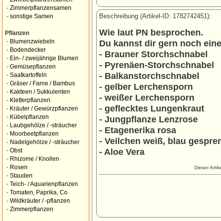
-
Zimmerpflanzensamen
Beschreibung (Artikel-ID: 1782742451):
-
sonstige Samen
Wie laut PN besprochen.
Pflanzen
Du kannst dir gern noch ein
-
Blumenzwiebeln
-
Bodendecker
- Brauner Storchschnabel
-
Ein- / zweijährige Blumen
- Pyrenäen-Storchschnabel
-
Gemüsepflanzen
- Balkanstorchschnabel
-
Saatkartoffeln
-
Gräser / Farne / Bambus
- gelber Lerchensporn
-
Kakteen / Sukkulenten
- weißer Lerchensporn
-
Kletterpflanzen
- geflecktes Lungenkraut
-
Kräuter / Gewürzpflanzen
-
Kübelpflanzen
- Jungpflanze Lenzrose
-
Laubgehölze / -sträucher
- Etagenerika rosa
-
Moorbeetpflanzen
- Veilchen weiß, blau gespre
-
Nadelgehölze / -sträucher
- Aloe Vera
-
Obst
-
Rhizome / Knollen
-
Rosen
Dieser Arti
-
Stauden
-
Teich- / Aquarienpflanzen
-
Tomaten, Paprika, Co
-
Wildkräuter / -pflanzen
-
Zimmerpflanzen