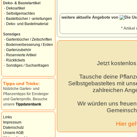
Deko- & Bastelartikel
-
Dekoartikel
-
Selbstgemachtes
weitere aktuelle Angebote von
-
Bastelbücher / -anleitungen
-
Deko- und Bastelmaterial
* Artikel 
Sonstiges
-
Gartenbücher / Zeitschriften
-
Bodenverbesserung / Erden
-
Gartenzubehör
-
Reservierte Artikel
-
Rücktickets
Jetzt kostenlo
-
Sonstiges / Suchanfragen
Tausche deine Pflanz
Selbstgebasteltes mit unse
Tipps und Tricks:
Nützliche Garten- und
zahlreichen Ang
Pflanzentipps für Einsteiger
und Gartenprofis. Besuche
Wir würden uns freuen,
unsere
Tippdatenbank
.
Gemeinscha
Links
Impressum
Hier ge
Datenschutz
Unsere AGB