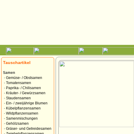
Tauschartikel
Samen
-
Gemüse- / Obstsamen
-
Tomatensamen
-
Paprika- / Chilisamen
-
Kräuter- / Gewürzsamen
-
Staudensamen
-
Ein- / zweijährige Blumen
-
Kübelpflanzensamen
-
Wildpflanzensamen
-
Samenmischungen
-
Gehölzsamen
-
Gräser- und Getreidesamen
-
Zwiebelpflanzensamen