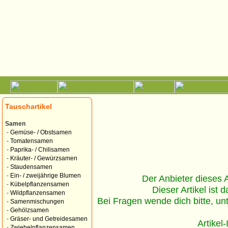
Tauschartikel
Samen
-
Gemüse- / Obstsamen
-
Tomatensamen
-
Paprika- / Chilisamen
-
Kräuter- / Gewürzsamen
-
Staudensamen
-
Ein- / zweijährige Blumen
Der Anbieter dieses Ar
-
Kübelpflanzensamen
Dieser Artikel ist d
-
Wildpflanzensamen
Bei Fragen wende dich bitte, un
-
Samenmischungen
-
Gehölzsamen
-
Gräser- und Getreidesamen
Artikel
-
Zwiebelpflanzensamen