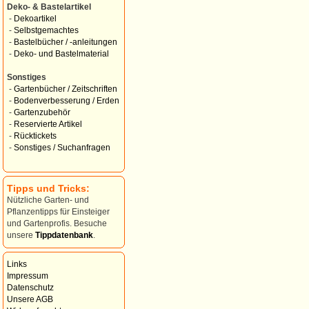
Deko- & Bastelartikel
-
Dekoartikel
-
Selbstgemachtes
-
Bastelbücher / -anleitungen
-
Deko- und Bastelmaterial
Sonstiges
-
Gartenbücher / Zeitschriften
-
Bodenverbesserung / Erden
-
Gartenzubehör
-
Reservierte Artikel
-
Rücktickets
-
Sonstiges / Suchanfragen
Tipps und Tricks:
Nützliche Garten- und
Pflanzentipps für Einsteiger
und Gartenprofis. Besuche
unsere
Tippdatenbank
.
Links
Impressum
Datenschutz
Unsere AGB