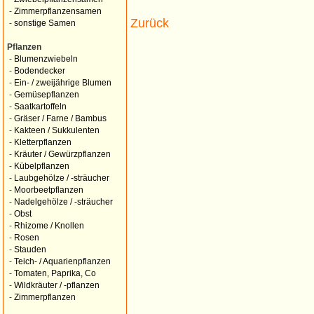
-
Zimmerpflanzensamen
Zurück
-
sonstige Samen
Pflanzen
-
Blumenzwiebeln
-
Bodendecker
-
Ein- / zweijährige Blumen
-
Gemüsepflanzen
-
Saatkartoffeln
-
Gräser / Farne / Bambus
-
Kakteen / Sukkulenten
-
Kletterpflanzen
-
Kräuter / Gewürzpflanzen
-
Kübelpflanzen
-
Laubgehölze / -sträucher
-
Moorbeetpflanzen
-
Nadelgehölze / -sträucher
-
Obst
-
Rhizome / Knollen
-
Rosen
-
Stauden
-
Teich- / Aquarienpflanzen
-
Tomaten, Paprika, Co
-
Wildkräuter / -pflanzen
-
Zimmerpflanzen