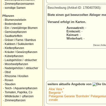
-
Zimmerpflanzensamen
Beschreibung (Artikel-ID: 1780407065):
-
sonstige Samen
Biete einen gut bewurzelten Ableger me
Pflanzen
-
Blumenzwiebeln
Versand erfolgt im Karton.
-
Bodendecker
Aussaatzeit:
-
-
Ein- / zweijährige Blumen
Erntezeit:
-
-
Gemüsepflanzen
Keimart:
-
-
Saatkartoffeln
Winterhart:
-
-
Gräser / Farne / Bambus
-
Kakteen / Sukkulenten
Dieser Arti
-
Kletterpflanzen
-
Kräuter / Gewürzpflanzen
-
Kübelpflanzen
-
Laubgehölze / -sträucher
-
Moorbeetpflanzen
-
Nadelgehölze / -sträucher
-
Obst
-
Rhizome / Knollen
-
Rosen
weitere aktuelle Angebote von
-
Stauden
-
Teich- / Aquarienpflanzen
Aloe Vera *
-
Tomaten, Paprika, Co
Bergenie *
Pelargonie Geranie 'Bornholm' Pelargoni
-
Wildkräuter / -pflanzen
zonale
-
Zimmerpflanzen