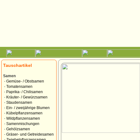
Tauschartikel
Samen
-
Gemüse- / Obstsamen
-
Tomatensamen
-
Paprika- / Chilisamen
-
Kräuter- / Gewürzsamen
-
Staudensamen
-
Ein- / zweijährige Blumen
-
Kübelpflanzensamen
-
Wildpflanzensamen
-
Samenmischungen
-
Gehölzsamen
-
Gräser- und Getreidesamen
-
Zwiebelpflanzensamen