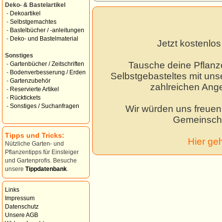
Deko- & Bastelartikel
-
Dekoartikel
-
Selbstgemachtes
-
Bastelbücher / -anleitungen
-
Deko- und Bastelmaterial
Jetzt kostenlo
Sonstiges
Tausche deine Pflanz
-
Gartenbücher / Zeitschriften
-
Bodenverbesserung / Erden
Selbstgebasteltes mit unse
-
Gartenzubehör
zahlreichen Ang
-
Reservierte Artikel
-
Rücktickets
-
Sonstiges / Suchanfragen
Wir würden uns freuen,
Gemeinscha
Tipps und Tricks:
Hier ge
Nützliche Garten- und
Pflanzentipps für Einsteiger
und Gartenprofis. Besuche
unsere
Tippdatenbank
.
Links
Impressum
Datenschutz
Unsere AGB