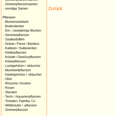
-
Zimmerpflanzensamen
Zurück
-
sonstige Samen
Pflanzen
-
Blumenzwiebeln
-
Bodendecker
-
Ein- / zweijährige Blumen
-
Gemüsepflanzen
-
Saatkartoffeln
-
Gräser / Farne / Bambus
-
Kakteen / Sukkulenten
-
Kletterpflanzen
-
Kräuter / Gewürzpflanzen
-
Kübelpflanzen
-
Laubgehölze / -sträucher
-
Moorbeetpflanzen
-
Nadelgehölze / -sträucher
-
Obst
-
Rhizome / Knollen
-
Rosen
-
Stauden
-
Teich- / Aquarienpflanzen
-
Tomaten, Paprika, Co
-
Wildkräuter / -pflanzen
-
Zimmerpflanzen