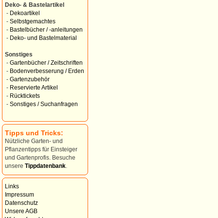
Deko- & Bastelartikel
-
Dekoartikel
-
Selbstgemachtes
-
Bastelbücher / -anleitungen
-
Deko- und Bastelmaterial
Sonstiges
-
Gartenbücher / Zeitschriften
-
Bodenverbesserung / Erden
-
Gartenzubehör
-
Reservierte Artikel
-
Rücktickets
-
Sonstiges / Suchanfragen
Tipps und Tricks:
Nützliche Garten- und
Pflanzentipps für Einsteiger
und Gartenprofis. Besuche
unsere
Tippdatenbank
.
Links
Impressum
Datenschutz
Unsere AGB