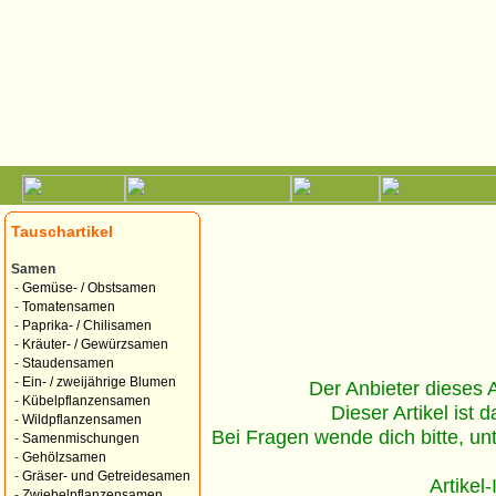
Tauschartikel
Samen
-
Gemüse- / Obstsamen
-
Tomatensamen
-
Paprika- / Chilisamen
-
Kräuter- / Gewürzsamen
-
Staudensamen
-
Ein- / zweijährige Blumen
Der Anbieter dieses Ar
-
Kübelpflanzensamen
Dieser Artikel ist d
-
Wildpflanzensamen
Bei Fragen wende dich bitte, un
-
Samenmischungen
-
Gehölzsamen
-
Gräser- und Getreidesamen
Artikel
-
Zwiebelpflanzensamen