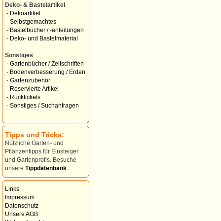
Deko- & Bastelartikel
-
Dekoartikel
-
Selbstgemachtes
-
Bastelbücher / -anleitungen
-
Deko- und Bastelmaterial
Sonstiges
-
Gartenbücher / Zeitschriften
-
Bodenverbesserung / Erden
-
Gartenzubehör
-
Reservierte Artikel
-
Rücktickets
-
Sonstiges / Suchanfragen
Tipps und Tricks:
Nützliche Garten- und
Pflanzentipps für Einsteiger
und Gartenprofis. Besuche
unsere
Tippdatenbank
.
Links
Impressum
Datenschutz
Unsere AGB