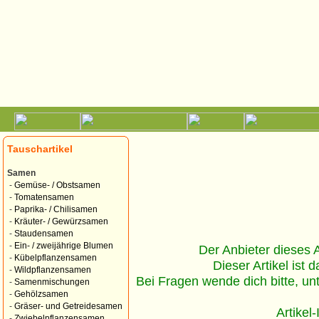
Tauschartikel
Samen
-
Gemüse- / Obstsamen
-
Tomatensamen
-
Paprika- / Chilisamen
-
Kräuter- / Gewürzsamen
-
Staudensamen
-
Ein- / zweijährige Blumen
Der Anbieter dieses Ar
-
Kübelpflanzensamen
Dieser Artikel ist d
-
Wildpflanzensamen
Bei Fragen wende dich bitte, un
-
Samenmischungen
-
Gehölzsamen
-
Gräser- und Getreidesamen
Artikel
-
Zwiebelpflanzensamen