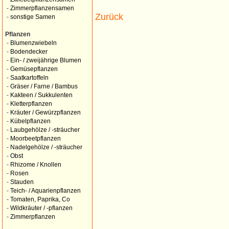
-
Zimmerpflanzensamen
Zurück
-
sonstige Samen
Pflanzen
-
Blumenzwiebeln
-
Bodendecker
-
Ein- / zweijährige Blumen
-
Gemüsepflanzen
-
Saatkartoffeln
-
Gräser / Farne / Bambus
-
Kakteen / Sukkulenten
-
Kletterpflanzen
-
Kräuter / Gewürzpflanzen
-
Kübelpflanzen
-
Laubgehölze / -sträucher
-
Moorbeetpflanzen
-
Nadelgehölze / -sträucher
-
Obst
-
Rhizome / Knollen
-
Rosen
-
Stauden
-
Teich- / Aquarienpflanzen
-
Tomaten, Paprika, Co
-
Wildkräuter / -pflanzen
-
Zimmerpflanzen