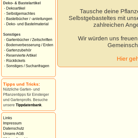
Deko- & Bastelartikel
-
Dekoartikel
Tausche deine Pflanz
-
Selbstgemachtes
Selbstgebasteltes mit unse
-
Bastelbücher / -anleitungen
zahlreichen Ang
-
Deko- und Bastelmaterial
Sonstiges
Wir würden uns freuen,
-
Gartenbücher / Zeitschriften
Gemeinscha
-
Bodenverbesserung / Erden
-
Gartenzubehör
-
Reservierte Artikel
Hier ge
-
Rücktickets
-
Sonstiges / Suchanfragen
Tipps und Tricks:
Nützliche Garten- und
Pflanzentipps für Einsteiger
und Gartenprofis. Besuche
unsere
Tippdatenbank
.
Links
Impressum
Datenschutz
Unsere AGB