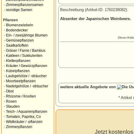
-
Zimmerpflanzensamen
Beschreibung (Artikel-ID: 1760238082):
-
sonstige Samen
Absenker der Japanischen Weinbeere.
Pflanzen
-
Blumenzwiebeln
-
Bodendecker
-
Ein- / zweijährige Blumen
Dieser Arti
-
Gemüsepflanzen
-
Saatkartoffeln
-
Gräser / Farne / Bambus
-
Kakteen / Sukkulenten
-
Kletterpflanzen
-
Kräuter / Gewürzpflanzen
-
Kübelpflanzen
-
Laubgehölze / -sträucher
-
Moorbeetpflanzen
-
Nadelgehölze / -sträucher
weitere aktuelle Angebote von
-
Obst
-
Rhizome / Knollen
* Artikel 
-
Rosen
-
Stauden
-
Teich- / Aquarienpflanzen
-
Tomaten, Paprika, Co
-
Wildkräuter / -pflanzen
-
Zimmerpflanzen
Jetzt kostenlo