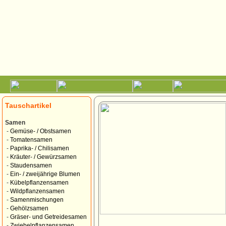
Tauschartikel
Samen
-
Gemüse- / Obstsamen
-
Tomatensamen
-
Paprika- / Chilisamen
-
Kräuter- / Gewürzsamen
-
Staudensamen
-
Ein- / zweijährige Blumen
-
Kübelpflanzensamen
-
Wildpflanzensamen
-
Samenmischungen
-
Gehölzsamen
-
Gräser- und Getreidesamen
-
Zwiebelpflanzensamen