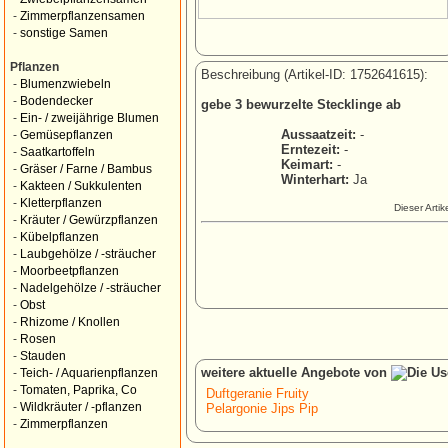
-
Zimmerpflanzensamen
-
sonstige Samen
Pflanzen
Beschreibung (Artikel-ID: 1752641615):
-
Blumenzwiebeln
-
Bodendecker
gebe 3 bewurzelte Stecklinge ab
-
Ein- / zweijährige Blumen
Aussaatzeit:
-
-
Gemüsepflanzen
Erntezeit:
-
-
Saatkartoffeln
Keimart:
-
-
Gräser / Farne / Bambus
Winterhart:
Ja
-
Kakteen / Sukkulenten
-
Kletterpflanzen
Dieser Arti
-
Kräuter / Gewürzpflanzen
-
Kübelpflanzen
-
Laubgehölze / -sträucher
-
Moorbeetpflanzen
-
Nadelgehölze / -sträucher
-
Obst
-
Rhizome / Knollen
-
Rosen
-
Stauden
weitere aktuelle Angebote von
-
Teich- / Aquarienpflanzen
-
Tomaten, Paprika, Co
Duftgeranie Fruity
-
Wildkräuter / -pflanzen
Pelargonie Jips Pip
-
Zimmerpflanzen