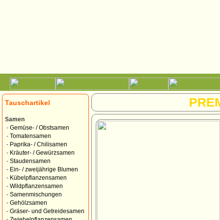
PRE
Tauschartikel
Samen
-
Gemüse- / Obstsamen
-
Tomatensamen
-
Paprika- / Chilisamen
-
Kräuter- / Gewürzsamen
-
Staudensamen
-
Ein- / zweijährige Blumen
-
Kübelpflanzensamen
-
Wildpflanzensamen
-
Samenmischungen
-
Gehölzsamen
-
Gräser- und Getreidesamen
-
Zwiebelpflanzensamen