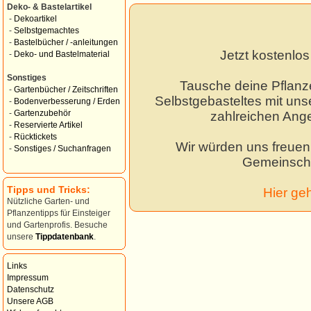
Deko- & Bastelartikel
-
Dekoartikel
-
Selbstgemachtes
-
Bastelbücher / -anleitungen
Jetzt kostenlo
-
Deko- und Bastelmaterial
Sonstiges
Tausche deine Pflanz
-
Gartenbücher / Zeitschriften
Selbstgebasteltes mit unse
-
Bodenverbesserung / Erden
-
Gartenzubehör
zahlreichen Ang
-
Reservierte Artikel
-
Rücktickets
Wir würden uns freuen,
-
Sonstiges / Suchanfragen
Gemeinscha
Tipps und Tricks:
Hier ge
Nützliche Garten- und
Pflanzentipps für Einsteiger
und Gartenprofis. Besuche
unsere
Tippdatenbank
.
Links
Impressum
Datenschutz
Unsere AGB