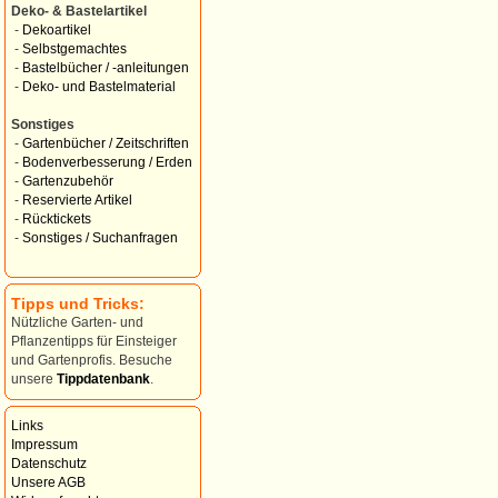
Deko- & Bastelartikel
-
Dekoartikel
-
Selbstgemachtes
-
Bastelbücher / -anleitungen
-
Deko- und Bastelmaterial
Sonstiges
-
Gartenbücher / Zeitschriften
-
Bodenverbesserung / Erden
-
Gartenzubehör
-
Reservierte Artikel
-
Rücktickets
-
Sonstiges / Suchanfragen
Tipps und Tricks:
Nützliche Garten- und
Pflanzentipps für Einsteiger
und Gartenprofis. Besuche
unsere
Tippdatenbank
.
Links
Impressum
Datenschutz
Unsere AGB