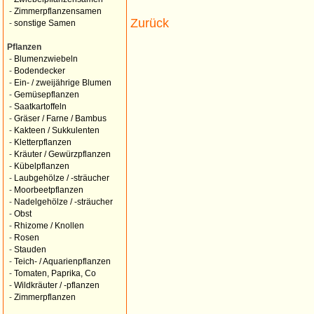
-
Zimmerpflanzensamen
Zurück
-
sonstige Samen
Pflanzen
-
Blumenzwiebeln
-
Bodendecker
-
Ein- / zweijährige Blumen
-
Gemüsepflanzen
-
Saatkartoffeln
-
Gräser / Farne / Bambus
-
Kakteen / Sukkulenten
-
Kletterpflanzen
-
Kräuter / Gewürzpflanzen
-
Kübelpflanzen
-
Laubgehölze / -sträucher
-
Moorbeetpflanzen
-
Nadelgehölze / -sträucher
-
Obst
-
Rhizome / Knollen
-
Rosen
-
Stauden
-
Teich- / Aquarienpflanzen
-
Tomaten, Paprika, Co
-
Wildkräuter / -pflanzen
-
Zimmerpflanzen