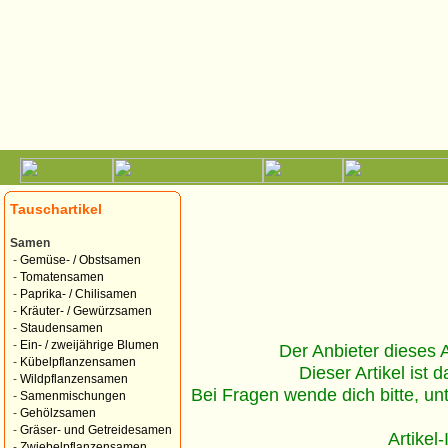
Tauschartikel
Samen
-
Gemüse- / Obstsamen
-
Tomatensamen
-
Paprika- / Chilisamen
-
Kräuter- / Gewürzsamen
-
Staudensamen
-
Ein- / zweijährige Blumen
Der Anbieter dieses Ar
-
Kübelpflanzensamen
Dieser Artikel ist d
-
Wildpflanzensamen
Bei Fragen wende dich bitte, un
-
Samenmischungen
-
Gehölzsamen
-
Gräser- und Getreidesamen
Artikel
-
Zwiebelpflanzensamen