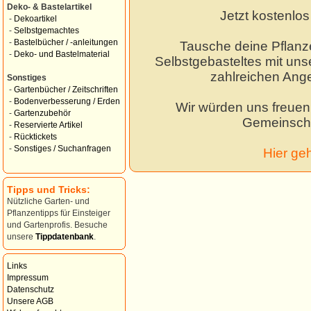
Deko- & Bastelartikel
Jetzt kostenlo
-
Dekoartikel
-
Selbstgemachtes
-
Bastelbücher / -anleitungen
Tausche deine Pflanz
-
Deko- und Bastelmaterial
Selbstgebasteltes mit unse
zahlreichen Ang
Sonstiges
-
Gartenbücher / Zeitschriften
-
Bodenverbesserung / Erden
Wir würden uns freuen,
-
Gartenzubehör
Gemeinscha
-
Reservierte Artikel
-
Rücktickets
-
Sonstiges / Suchanfragen
Hier ge
Tipps und Tricks:
Nützliche Garten- und
Pflanzentipps für Einsteiger
und Gartenprofis. Besuche
unsere
Tippdatenbank
.
Links
Impressum
Datenschutz
Unsere AGB