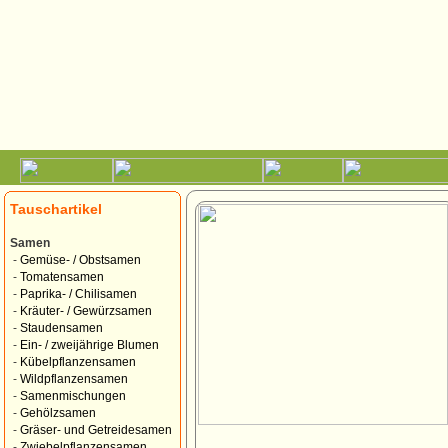
Tauschartikel
Samen
-
Gemüse- / Obstsamen
-
Tomatensamen
-
Paprika- / Chilisamen
-
Kräuter- / Gewürzsamen
-
Staudensamen
-
Ein- / zweijährige Blumen
-
Kübelpflanzensamen
-
Wildpflanzensamen
-
Samenmischungen
-
Gehölzsamen
-
Gräser- und Getreidesamen
-
Zwiebelpflanzensamen