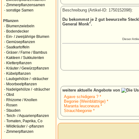
-
Zimmerpflanzensamen
Beschreibung (Artikel-ID: 1750152098):
-
sonstige Samen
Du bekommst je 2 gut bewurzelte Steckl
Pflanzen
General Monk".
-
Blumenzwiebeln
-
Bodendecker
-
Ein- / zweijährige Blumen
Dieser Arti
-
Gemüsepflanzen
-
Saatkartoffeln
-
Gräser / Farne / Bambus
-
Kakteen / Sukkulenten
-
Kletterpflanzen
-
Kräuter / Gewürzpflanzen
-
Kübelpflanzen
-
Laubgehölze / -sträucher
-
Moorbeetpflanzen
-
Nadelgehölze / -sträucher
weitere aktuelle Angebote von
-
Obst
Agave schidigera ? *
-
Rhizome / Knollen
Begonie (Weinblättrige) *
-
Rosen
Maranta leuconeura *
Strauchbegonie *
-
Stauden
-
Teich- / Aquarienpflanzen
-
Tomaten, Paprika, Co
-
Wildkräuter / -pflanzen
-
Zimmerpflanzen