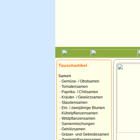
Tauschartikel
Samen
-
Gemüse- / Obstsamen
-
Tomatensamen
-
Paprika- / Chilisamen
-
Kräuter- / Gewürzsamen
-
Staudensamen
-
Ein- / zweijährige Blumen
-
Kübelpflanzensamen
-
Wildpflanzensamen
-
Samenmischungen
-
Gehölzsamen
-
Gräser- und Getreidesamen
-
Zwiebelpflanzensamen