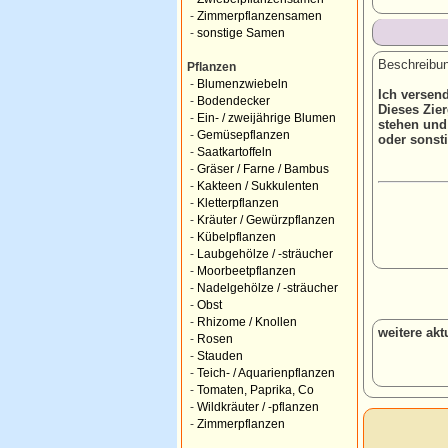
-
Zimmerpflanzensamen
-
sonstige Samen
Beschreibun
Pflanzen
-
Blumenzwiebeln
Ich versend
-
Bodendecker
Dieses Zier
-
Ein- / zweijährige Blumen
stehen und
-
Gemüsepflanzen
oder sonst
-
Saatkartoffeln
-
Gräser / Farne / Bambus
-
Kakteen / Sukkulenten
-
Kletterpflanzen
-
Kräuter / Gewürzpflanzen
-
Kübelpflanzen
-
Laubgehölze / -sträucher
-
Moorbeetpflanzen
-
Nadelgehölze / -sträucher
-
Obst
-
Rhizome / Knollen
weitere ak
-
Rosen
-
Stauden
-
Teich- / Aquarienpflanzen
-
Tomaten, Paprika, Co
-
Wildkräuter / -pflanzen
-
Zimmerpflanzen