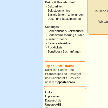
Deko- & Bastelartikel
-
Dekoartikel
-
Selbstgemachtes
Tausche d
-
Bastelbücher / -anleitungen
-
Deko- und Bastelmaterial
Wir wü
Sonstiges
-
Gartenbücher / Zeitschriften
-
Bodenverbesserung / Erden
-
Gartenzubehör
-
Reservierte Artikel
-
Rücktickets
-
Sonstiges / Suchanfragen
Tipps und Tricks:
Nützliche Garten- und
Pflanzentipps für Einsteiger
und Gartenprofis. Besuche
unsere
Tippdatenbank
.
Links
Impressum
Datenschutz
Unsere AGB