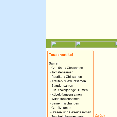
Tauschartikel
Samen
-
Gemüse- / Obstsamen
-
Tomatensamen
-
Paprika- / Chilisamen
-
Kräuter- / Gewürzsamen
-
Staudensamen
-
Ein- / zweijährige Blumen
-
Kübelpflanzensamen
-
Wildpflanzensamen
-
Samenmischungen
-
Gehölzsamen
-
Gräser- und Getreidesamen
Zurück
-
Zwiebelpflanzensamen