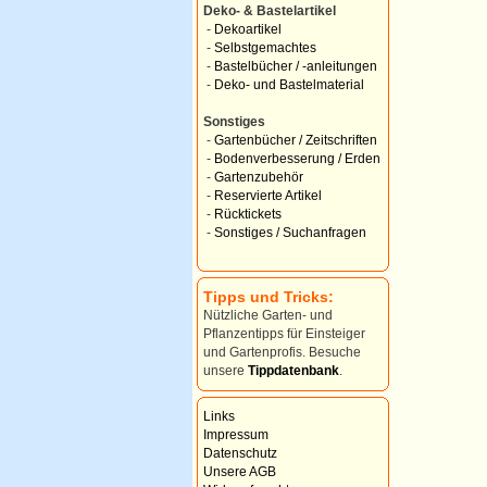
Deko- & Bastelartikel
-
Dekoartikel
-
Selbstgemachtes
-
Bastelbücher / -anleitungen
-
Deko- und Bastelmaterial
Sonstiges
-
Gartenbücher / Zeitschriften
-
Bodenverbesserung / Erden
-
Gartenzubehör
-
Reservierte Artikel
-
Rücktickets
-
Sonstiges / Suchanfragen
Tipps und Tricks:
Nützliche Garten- und
Pflanzentipps für Einsteiger
und Gartenprofis. Besuche
unsere
Tippdatenbank
.
Links
Impressum
Datenschutz
Unsere AGB