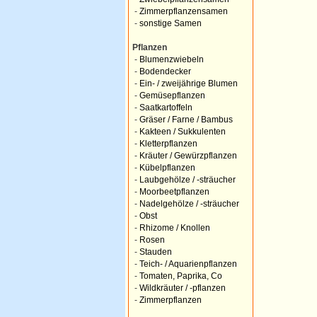
-
Zimmerpflanzensamen
-
sonstige Samen
Pflanzen
-
Blumenzwiebeln
-
Bodendecker
-
Ein- / zweijährige Blumen
-
Gemüsepflanzen
-
Saatkartoffeln
-
Gräser / Farne / Bambus
-
Kakteen / Sukkulenten
-
Kletterpflanzen
-
Kräuter / Gewürzpflanzen
-
Kübelpflanzen
-
Laubgehölze / -sträucher
-
Moorbeetpflanzen
-
Nadelgehölze / -sträucher
-
Obst
-
Rhizome / Knollen
-
Rosen
-
Stauden
-
Teich- / Aquarienpflanzen
-
Tomaten, Paprika, Co
-
Wildkräuter / -pflanzen
-
Zimmerpflanzen