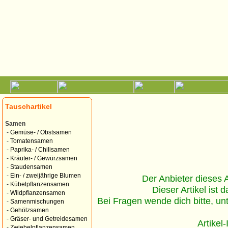
Tauschartikel
Samen
-
Gemüse- / Obstsamen
-
Tomatensamen
-
Paprika- / Chilisamen
-
Kräuter- / Gewürzsamen
-
Staudensamen
-
Ein- / zweijährige Blumen
Der Anbieter dieses Ar
-
Kübelpflanzensamen
Dieser Artikel ist d
-
Wildpflanzensamen
Bei Fragen wende dich bitte, un
-
Samenmischungen
-
Gehölzsamen
-
Gräser- und Getreidesamen
Artikel
-
Zwiebelpflanzensamen