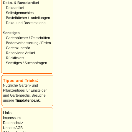
Deko- & Bastelartikel
-
Dekoartikel
-
Selbstgemachtes
-
Bastelbücher / -anleitungen
-
Deko- und Bastelmaterial
Sonstiges
-
Gartenbücher / Zeitschriften
-
Bodenverbesserung / Erden
-
Gartenzubehör
-
Reservierte Artikel
-
Rücktickets
-
Sonstiges / Suchanfragen
Tipps und Tricks:
Nützliche Garten- und
Pflanzentipps für Einsteiger
und Gartenprofis. Besuche
unsere
Tippdatenbank
.
Links
Impressum
Datenschutz
Unsere AGB