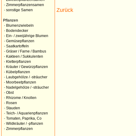
-
Zimmerpflanzensamen
Zurück
-
sonstige Samen
Pflanzen
-
Blumenzwiebeln
-
Bodendecker
-
Ein- / zweijährige Blumen
-
Gemüsepflanzen
-
Saatkartoffeln
-
Gräser / Farne / Bambus
-
Kakteen / Sukkulenten
-
Kletterpflanzen
-
Kräuter / Gewürzpflanzen
-
Kübelpflanzen
-
Laubgehölze / -sträucher
-
Moorbeetpflanzen
-
Nadelgehölze / -sträucher
-
Obst
-
Rhizome / Knollen
-
Rosen
-
Stauden
-
Teich- / Aquarienpflanzen
-
Tomaten, Paprika, Co
-
Wildkräuter / -pflanzen
-
Zimmerpflanzen