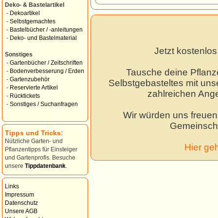
Deko- & Bastelartikel
-
Dekoartikel
-
Selbstgemachtes
-
Bastelbücher / -anleitungen
-
Deko- und Bastelmaterial
Jetzt kostenlo
Sonstiges
-
Gartenbücher / Zeitschriften
Tausche deine Pflanz
-
Bodenverbesserung / Erden
-
Gartenzubehör
Selbstgebasteltes mit unse
-
Reservierte Artikel
zahlreichen Ang
-
Rücktickets
-
Sonstiges / Suchanfragen
Wir würden uns freuen,
Gemeinscha
Tipps und Tricks:
Nützliche Garten- und
Hier ge
Pflanzentipps für Einsteiger
und Gartenprofis. Besuche
unsere
Tippdatenbank
.
Links
Impressum
Datenschutz
Unsere AGB