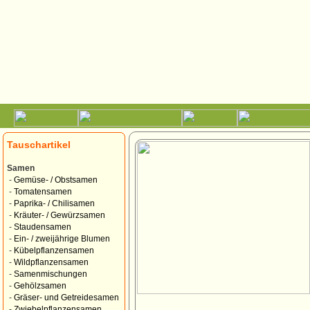
Tauschartikel
Samen
-
Gemüse- / Obstsamen
-
Tomatensamen
-
Paprika- / Chilisamen
-
Kräuter- / Gewürzsamen
-
Staudensamen
-
Ein- / zweijährige Blumen
-
Kübelpflanzensamen
-
Wildpflanzensamen
-
Samenmischungen
-
Gehölzsamen
-
Gräser- und Getreidesamen
-
Zwiebelpflanzensamen