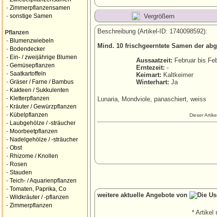
-
Zimmerpflanzensamen
Vergrößern
-
sonstige Samen
Beschreibung (Artikel-ID: 1740098592):
Pflanzen
-
Blumenzwiebeln
Mind. 10 frischgeerntete Samen der abg
-
Bodendecker
-
Ein- / zweijährige Blumen
Aussaatzeit:
Februar bis Fe
-
Gemüsepflanzen
Erntezeit:
-
-
Saatkartoffeln
Keimart:
Kaltkeimer
Winterhart:
Ja
-
Gräser / Farne / Bambus
-
Kakteen / Sukkulenten
-
Kletterpflanzen
Lunaria, Mondviole, panaschiert, weiss
-
Kräuter / Gewürzpflanzen
-
Kübelpflanzen
Dieser Artik
-
Laubgehölze / -sträucher
-
Moorbeetpflanzen
-
Nadelgehölze / -sträucher
-
Obst
-
Rhizome / Knollen
-
Rosen
-
Stauden
-
Teich- / Aquarienpflanzen
-
Tomaten, Paprika, Co
weitere aktuelle Angebote von
-
Wildkräuter / -pflanzen
-
Zimmerpflanzen
* Artikel 