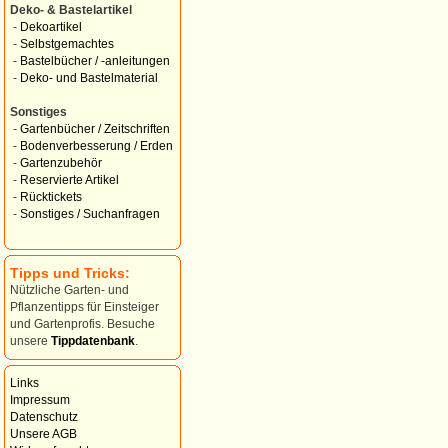
Deko- & Bastelartikel
-
Dekoartikel
-
Selbstgemachtes
-
Bastelbücher / -anleitungen
-
Deko- und Bastelmaterial
Sonstiges
-
Gartenbücher / Zeitschriften
-
Bodenverbesserung / Erden
-
Gartenzubehör
-
Reservierte Artikel
-
Rücktickets
-
Sonstiges / Suchanfragen
Tipps und Tricks:
Nützliche Garten- und
Pflanzentipps für Einsteiger
und Gartenprofis. Besuche
unsere
Tippdatenbank
.
Links
Impressum
Datenschutz
Unsere AGB