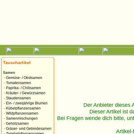
Tauschartikel
Samen
-
Gemüse- / Obstsamen
-
Tomatensamen
-
Paprika- / Chilisamen
-
Kräuter- / Gewürzsamen
-
Staudensamen
-
Ein- / zweijährige Blumen
Der Anbieter dieses Ar
-
Kübelpflanzensamen
Dieser Artikel ist d
-
Wildpflanzensamen
Bei Fragen wende dich bitte, un
-
Samenmischungen
-
Gehölzsamen
-
Gräser- und Getreidesamen
Artikel
-
Zwiebelpflanzensamen