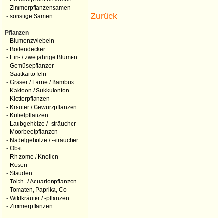
-
Zimmerpflanzensamen
Zurück
-
sonstige Samen
Pflanzen
-
Blumenzwiebeln
-
Bodendecker
-
Ein- / zweijährige Blumen
-
Gemüsepflanzen
-
Saatkartoffeln
-
Gräser / Farne / Bambus
-
Kakteen / Sukkulenten
-
Kletterpflanzen
-
Kräuter / Gewürzpflanzen
-
Kübelpflanzen
-
Laubgehölze / -sträucher
-
Moorbeetpflanzen
-
Nadelgehölze / -sträucher
-
Obst
-
Rhizome / Knollen
-
Rosen
-
Stauden
-
Teich- / Aquarienpflanzen
-
Tomaten, Paprika, Co
-
Wildkräuter / -pflanzen
-
Zimmerpflanzen