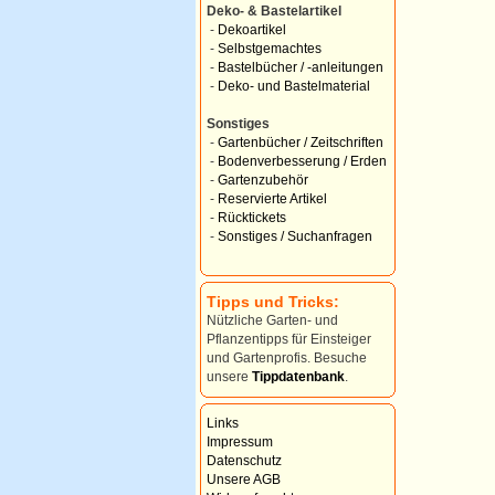
Deko- & Bastelartikel
-
Dekoartikel
-
Selbstgemachtes
-
Bastelbücher / -anleitungen
-
Deko- und Bastelmaterial
Sonstiges
-
Gartenbücher / Zeitschriften
-
Bodenverbesserung / Erden
-
Gartenzubehör
-
Reservierte Artikel
-
Rücktickets
-
Sonstiges / Suchanfragen
Tipps und Tricks:
Nützliche Garten- und
Pflanzentipps für Einsteiger
und Gartenprofis. Besuche
unsere
Tippdatenbank
.
Links
Impressum
Datenschutz
Unsere AGB