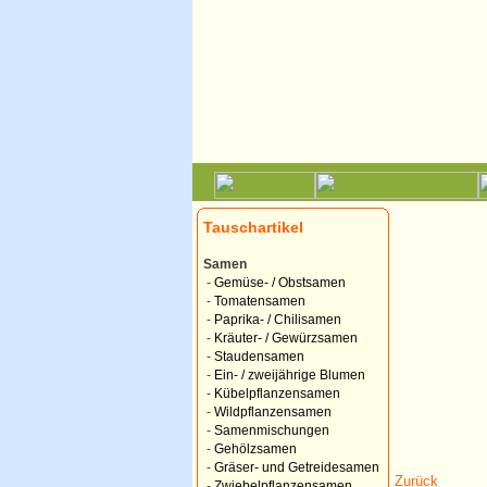
Tauschartikel
Samen
-
Gemüse- / Obstsamen
-
Tomatensamen
-
Paprika- / Chilisamen
-
Kräuter- / Gewürzsamen
-
Staudensamen
-
Ein- / zweijährige Blumen
-
Kübelpflanzensamen
-
Wildpflanzensamen
-
Samenmischungen
-
Gehölzsamen
-
Gräser- und Getreidesamen
Zurück
-
Zwiebelpflanzensamen