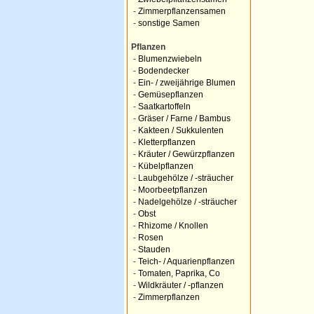
-
Zimmerpflanzensamen
-
sonstige Samen
Pflanzen
-
Blumenzwiebeln
-
Bodendecker
-
Ein- / zweijährige Blumen
-
Gemüsepflanzen
-
Saatkartoffeln
-
Gräser / Farne / Bambus
-
Kakteen / Sukkulenten
-
Kletterpflanzen
-
Kräuter / Gewürzpflanzen
-
Kübelpflanzen
-
Laubgehölze / -sträucher
-
Moorbeetpflanzen
-
Nadelgehölze / -sträucher
-
Obst
-
Rhizome / Knollen
-
Rosen
-
Stauden
-
Teich- / Aquarienpflanzen
-
Tomaten, Paprika, Co
-
Wildkräuter / -pflanzen
-
Zimmerpflanzen