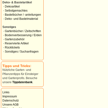
Deko- & Bastelartikel
-
Dekoartikel
-
Selbstgemachtes
-
Bastelbücher / -anleitungen
-
Deko- und Bastelmaterial
Sonstiges
-
Gartenbücher / Zeitschriften
-
Bodenverbesserung / Erden
-
Gartenzubehör
-
Reservierte Artikel
-
Rücktickets
-
Sonstiges / Suchanfragen
Tipps und Tricks:
Nützliche Garten- und
Pflanzentipps für Einsteiger
und Gartenprofis. Besuche
unsere
Tippdatenbank
.
Links
Impressum
Datenschutz
Unsere AGB