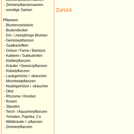
-
Zimmerpflanzensamen
Zurück
-
sonstige Samen
Pflanzen
-
Blumenzwiebeln
-
Bodendecker
-
Ein- / zweijährige Blumen
-
Gemüsepflanzen
-
Saatkartoffeln
-
Gräser / Farne / Bambus
-
Kakteen / Sukkulenten
-
Kletterpflanzen
-
Kräuter / Gewürzpflanzen
-
Kübelpflanzen
-
Laubgehölze / -sträucher
-
Moorbeetpflanzen
-
Nadelgehölze / -sträucher
-
Obst
-
Rhizome / Knollen
-
Rosen
-
Stauden
-
Teich- / Aquarienpflanzen
-
Tomaten, Paprika, Co
-
Wildkräuter / -pflanzen
-
Zimmerpflanzen