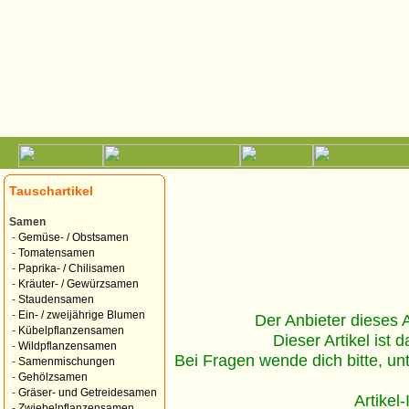
Tauschartikel
Samen
-
Gemüse- / Obstsamen
-
Tomatensamen
-
Paprika- / Chilisamen
-
Kräuter- / Gewürzsamen
-
Staudensamen
-
Ein- / zweijährige Blumen
Der Anbieter dieses Ar
-
Kübelpflanzensamen
Dieser Artikel ist d
-
Wildpflanzensamen
Bei Fragen wende dich bitte, un
-
Samenmischungen
-
Gehölzsamen
-
Gräser- und Getreidesamen
Artikel
-
Zwiebelpflanzensamen