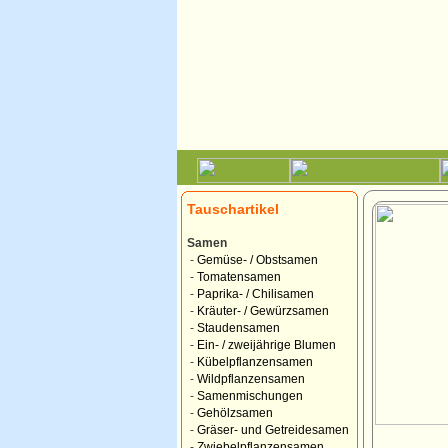
Tauschartikel
Samen
-
Gemüse- / Obstsamen
-
Tomatensamen
-
Paprika- / Chilisamen
-
Kräuter- / Gewürzsamen
-
Staudensamen
-
Ein- / zweijährige Blumen
-
Kübelpflanzensamen
-
Wildpflanzensamen
-
Samenmischungen
-
Gehölzsamen
-
Gräser- und Getreidesamen
-
Zwiebelpflanzensamen