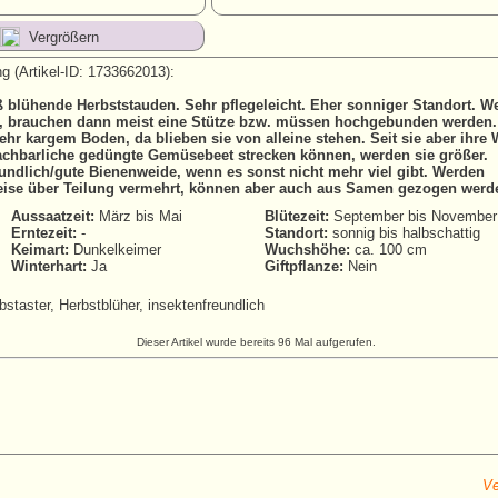
Vergrößern
g (Artikel-ID: 1733662013):
ß blühende Herbststauden. Sehr pflegeleicht. Eher sonniger Standort. W
, brauchen dann meist eine Stütze bzw. müssen hochgebunden werden. 
ehr kargem Boden, da blieben sie von alleine stehen. Seit sie aber ihre
achbarliche gedüngte Gemüsebeet strecken können, werden sie größer.
eundlich/gute Bienenweide, wenn es sonst nicht mehr viel gibt. Werden
ise über Teilung vermehrt, können aber auch aus Samen gezogen werd
Aussaatzeit:
März bis Mai
Blütezeit:
September bis November
Erntezeit:
-
Standort:
sonnig bis halbschattig
Keimart:
Dunkelkeimer
Wuchshöhe:
ca. 100 cm
Winterhart:
Ja
Giftpflanze:
Nein
staster, Herbstblüher, insektenfreundlich
Dieser Artikel wurde bereits 96 Mal aufgerufen.
Ve