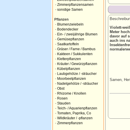
-
Zimmerpflanzensamen
-
sonstige Samen
Beschreibun
Pflanzen
-
Blumenzwiebeln
Violett-wei
-
Bodendecker
Meter hoch
-
Ein- / zweijährige Blumen
davor auf s
-
Gemüsepflanzen
auch ins n
-
Saatkartoffeln
Insektenfr
normalerwe
-
Gräser / Farne / Bambus
-
Kakteen / Sukkulenten
-
Kletterpflanzen
-
Kräuter / Gewürzpflanzen
-
Kübelpflanzen
-
Laubgehölze / -sträucher
-
Moorbeetpflanzen
Samen, Herb
-
Nadelgehölze / -sträucher
-
Obst
-
Rhizome / Knollen
-
Rosen
-
Stauden
-
Teich- / Aquarienpflanzen
-
Tomaten, Paprika, Co
-
Wildkräuter / -pflanzen
-
Zimmerpflanzen