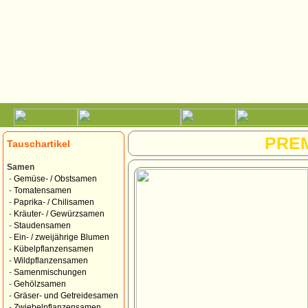
PRE
Tauschartikel
Samen
-
Gemüse- / Obstsamen
-
Tomatensamen
-
Paprika- / Chilisamen
-
Kräuter- / Gewürzsamen
-
Staudensamen
-
Ein- / zweijährige Blumen
-
Kübelpflanzensamen
-
Wildpflanzensamen
-
Samenmischungen
-
Gehölzsamen
-
Gräser- und Getreidesamen
-
Zwiebelpflanzensamen