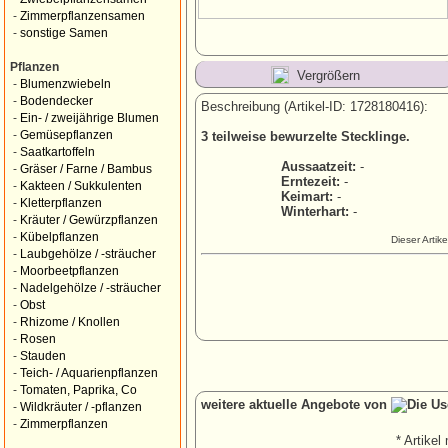
-
Zimmerpflanzensamen
-
sonstige Samen
Pflanzen
Vergrößern
-
Blumenzwiebeln
-
Bodendecker
Beschreibung (Artikel-ID: 1728180416):
-
Ein- / zweijährige Blumen
-
Gemüsepflanzen
3 teilweise bewurzelte Stecklinge.
-
Saatkartoffeln
Aussaatzeit:
-
-
Gräser / Farne / Bambus
Erntezeit:
-
-
Kakteen / Sukkulenten
Keimart:
-
-
Kletterpflanzen
Winterhart:
-
-
Kräuter / Gewürzpflanzen
-
Kübelpflanzen
Dieser Artik
-
Laubgehölze / -sträucher
-
Moorbeetpflanzen
-
Nadelgehölze / -sträucher
-
Obst
-
Rhizome / Knollen
-
Rosen
-
Stauden
-
Teich- / Aquarienpflanzen
-
Tomaten, Paprika, Co
weitere aktuelle Angebote von
-
Wildkräuter / -pflanzen
-
Zimmerpflanzen
* Artikel 