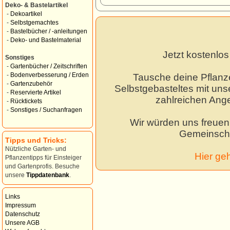
Deko- & Bastelartikel
-
Dekoartikel
-
Selbstgemachtes
-
Bastelbücher / -anleitungen
-
Deko- und Bastelmaterial
Jetzt kostenlo
Sonstiges
-
Gartenbücher / Zeitschriften
-
Bodenverbesserung / Erden
Tausche deine Pflanz
-
Gartenzubehör
Selbstgebasteltes mit unse
-
Reservierte Artikel
zahlreichen Ang
-
Rücktickets
-
Sonstiges / Suchanfragen
Wir würden uns freuen,
Gemeinscha
Tipps und Tricks:
Nützliche Garten- und
Hier ge
Pflanzentipps für Einsteiger
und Gartenprofis. Besuche
unsere
Tippdatenbank
.
Links
Impressum
Datenschutz
Unsere AGB