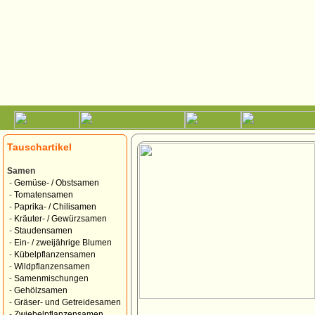
Tauschartikel
Samen
-
Gemüse- / Obstsamen
-
Tomatensamen
-
Paprika- / Chilisamen
-
Kräuter- / Gewürzsamen
-
Staudensamen
-
Ein- / zweijährige Blumen
-
Kübelpflanzensamen
-
Wildpflanzensamen
-
Samenmischungen
-
Gehölzsamen
-
Gräser- und Getreidesamen
-
Zwiebelpflanzensamen