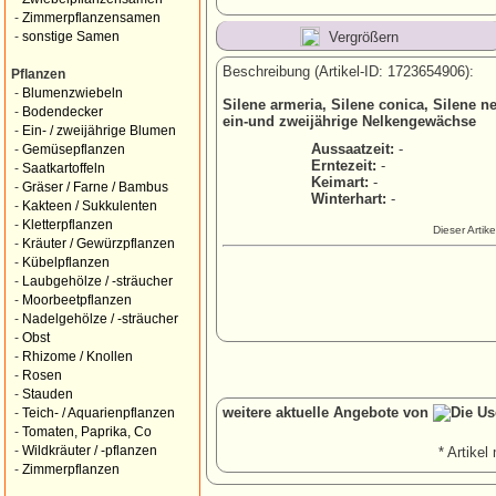
-
Zimmerpflanzensamen
Vergrößern
-
sonstige Samen
Beschreibung (Artikel-ID: 1723654906):
Pflanzen
-
Blumenzwiebeln
Silene armeria, Silene conica, Silene n
-
Bodendecker
ein-und zweijährige Nelkengewächse
-
Ein- / zweijährige Blumen
Aussaatzeit:
-
-
Gemüsepflanzen
Erntezeit:
-
-
Saatkartoffeln
Keimart:
-
-
Gräser / Farne / Bambus
Winterhart:
-
-
Kakteen / Sukkulenten
-
Kletterpflanzen
Dieser Artik
-
Kräuter / Gewürzpflanzen
-
Kübelpflanzen
-
Laubgehölze / -sträucher
-
Moorbeetpflanzen
-
Nadelgehölze / -sträucher
-
Obst
-
Rhizome / Knollen
-
Rosen
-
Stauden
weitere aktuelle Angebote von
-
Teich- / Aquarienpflanzen
-
Tomaten, Paprika, Co
-
Wildkräuter / -pflanzen
* Artikel 
-
Zimmerpflanzen