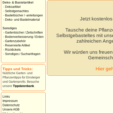
Deko- & Bastelartikel
-
Dekoartikel
-
Selbstgemachtes
-
Bastelbücher / -anleitungen
Jetzt kostenlo
-
Deko- und Bastelmaterial
Sonstiges
Tausche deine Pflanz
-
Gartenbücher / Zeitschriften
Selbstgebasteltes mit unse
-
Bodenverbesserung / Erden
zahlreichen Ang
-
Gartenzubehör
-
Reservierte Artikel
-
Rücktickets
Wir würden uns freuen,
-
Sonstiges / Suchanfragen
Gemeinscha
Hier ge
Tipps und Tricks:
Nützliche Garten- und
Pflanzentipps für Einsteiger
und Gartenprofis. Besuche
unsere
Tippdatenbank
.
Links
Impressum
Datenschutz
Unsere AGB